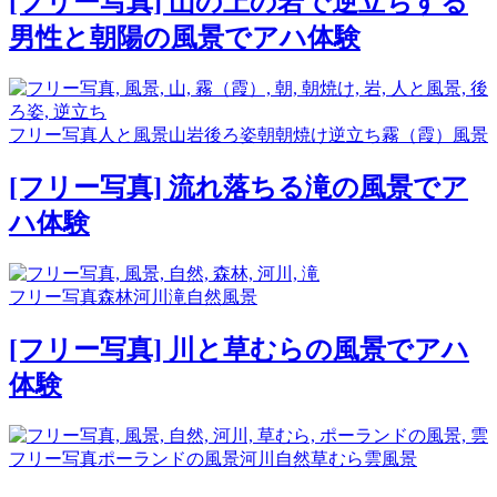
[フリー写真] 山の上の岩で逆立ちする
男性と朝陽の風景でアハ体験
フリー写真
人と風景
山
岩
後ろ姿
朝
朝焼け
逆立ち
霧（霞）
風景
[フリー写真] 流れ落ちる滝の風景でア
ハ体験
フリー写真
森林
河川
滝
自然
風景
[フリー写真] 川と草むらの風景でアハ
体験
フリー写真
ポーランドの風景
河川
自然
草むら
雲
風景