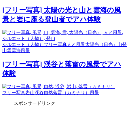
[フリー写真] 太陽の光と山と雲海の風
景と岩に座る登山者でアハ体験
シルエット（人物）
フリー写真
人と風景
太陽光（日光）
山
登
山
雲
雲海
風景
[フリー写真] 渓谷と落雷の風景でアハ
体験
フリー写真
岩山
渓谷
自然
落雷（カミナリ）
風景
スポンサードリンク