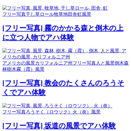
フリー写真
干し草ロール
牧草地
田舎
虹
風景
[フリー写真] 霧のかかる森と倒木の上
に立つ人物でアハ体験
アメリカの風景
カリフォルニア州
フリー写真
人と風景
倒木
森
林
樹木
霧（霞）
風景
[フリー写真] 教会のたくさんのろうそ
くでアハ体験
フリー写真
ろうそく（ロウソク）
火（炎）
風景
[フリー写真] 坂道の風景でアハ体験