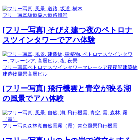
フリー写真
坂道
樹木
道路
風景
[フリー写真] そびえ建つ夜のペトロナ
スツインタワーでアハ体験
フリー写真
ペトロナスツインタワー
マレーシア
夜
夜景
建築物
建造物
風景
高層ビル
[フリー写真] 飛行機雲と青空が映る湖
の風景でアハ体験
フリー写真
森林
湖
自然
雲
霧（霞）
青空
風景
飛行機雲