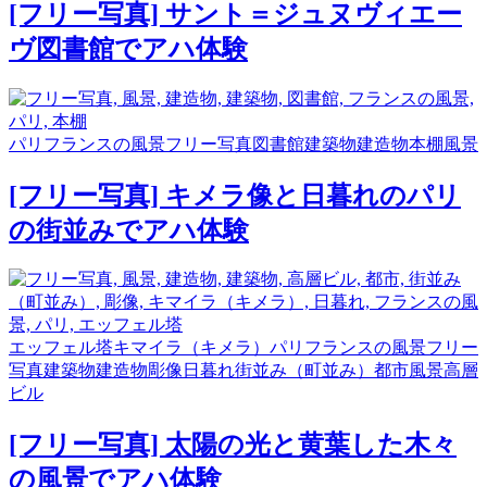
[フリー写真] サント＝ジュヌヴィエー
ヴ図書館でアハ体験
パリ
フランスの風景
フリー写真
図書館
建築物
建造物
本棚
風景
[フリー写真] キメラ像と日暮れのパリ
の街並みでアハ体験
エッフェル塔
キマイラ（キメラ）
パリ
フランスの風景
フリー
写真
建築物
建造物
彫像
日暮れ
街並み（町並み）
都市
風景
高層
ビル
[フリー写真] 太陽の光と黄葉した木々
の風景でアハ体験