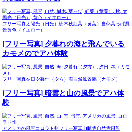
フリー写真
太陽光（日光）
樹木
秋
紅葉（黄葉）
自然
葉っぱ
風
景
黄色（イエロー）
[フリー写真] 夕暮れの海と飛んでいる
カモメのでアハ体験
フリー写真
夕日
夕暮れ（夕方）
海
自然
風景
鴎（カモメ）
[フリー写真] 暗雲と山の風景でアハ体
験
アメリカの風景
コロラド州
フリー写真
山
暗雲
自然
雲
風景