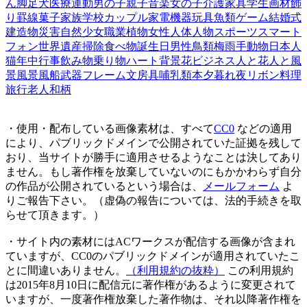
ん
脚
足
犬
医療
運動
男の子
親子
音楽
女の子
介護
家具
学生
画材
飾
り罫線
菓子
家族
学校
カップル
家電機器
玩具
魚類
ゲーム
結婚式
建造物
災害
自然
少女
職業
植物
女性
人体
人物
スポーツ
スマート
フォン
世界遺産
掃除
食べ物
誕生日
男性
鳥類
梅雨
手
動物
日本人
猫
年中行事
飲み物
乗り物
ハート
背景
花
ビジネス
人と花
人と風
景
風景
風船
武器
フレーム
文房具
哺乳類
本
夕暮れ
夜
リボン
料理
旅行
老人
和柄
・使用・配布している画像素材は、すべて
CC0
などの適用
により、パブリックドメインで公開されていた証拠を残して
おり、当サイトが勝手に適用させるようなことは決してあり
ません。もし著作権を放棄していないのにもかかわらず自分
の作品が公開されているという場合は、
メールフォーム
よ
りご報告下さい。（虚偽の報告については、法的手続きを取
らせて頂きます。）
・サイト内の素材にはACワークスが配信する画像が含まれ
ていますが、CC0のパブリックドメインが適用されていたこ
とに間違いありません。
（利用規約の抜粋）
この利用規約
は2015年8月10日に配信元に著作権があるように変更されて
いますが、一度著作権放棄した著作物は、それ以降著作権を