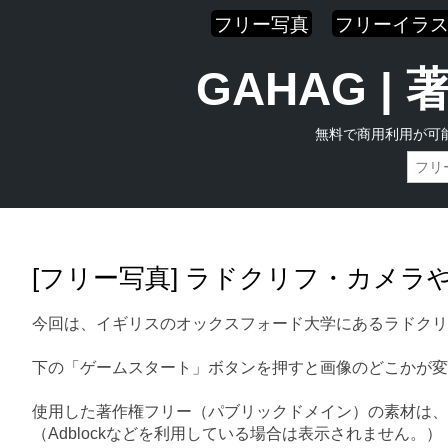
フリー写真
フリーイラ
GAHAG 
無料で商用利用が可
Skip
Main menu
to
content
[フリー写真] ラドクリフ・カメ
今回は、イギリスのオックスフォード大学にあるラドクリ
下の「ゲームスタート」ボタンを押すと画像のどこかが変
使用した著作権フリー（パブリックドメイン）の素材は、
（Adblockなどを利用している場合は表示されません。）