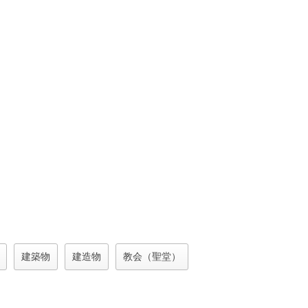
建築物
建造物
教会（聖堂）