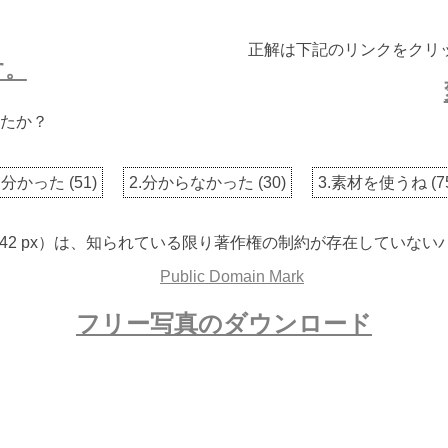
正解は下記のリンクをクリ
す。
たか？
1.分かった
(
51
)
2.分からなかった
(
30
)
3.素材を使うね
(
7
 2242 px）は、知られている限り著作権の制約が存在してい
フリー写真のダウンロード