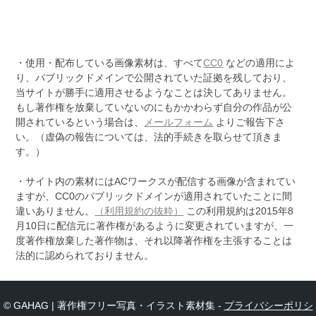
・使用・配布している画像素材は、すべて
CC0
などの適用によ
り、パブリックドメインで公開されていた証拠を残しており、
当サイトが勝手に適用させるようなことは決してありません。
もし著作権を放棄していないのにもかかわらず自分の作品が公
開されているという場合は、
メールフォーム
よりご報告下さ
い。（虚偽の報告については、法的手続きを取らせて頂きま
す。）
・サイト内の素材にはACワークスが配信する画像が含まれてい
ますが、CC0のパブリックドメインが適用されていたことに間
違いありません。
（利用規約の抜粋）
この利用規約は2015年8
月10日に配信元に著作権があるように変更されていますが、一
度著作権放棄した著作物は、それ以降著作権を主張することは
法的に認められておりません。
© GAHAG | 著作権フリー写真・イラスト素材集 -
プライバシーポリシ