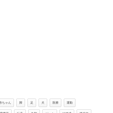
赤ちゃん
脚
足
犬
医療
運動