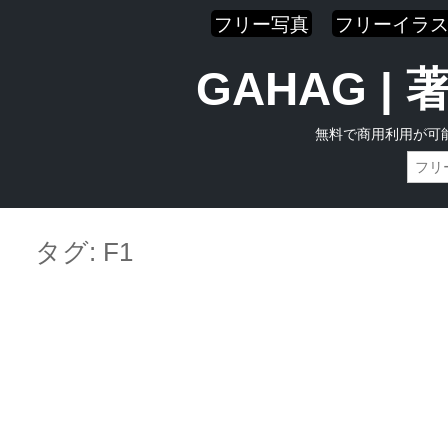
フリー写真
フリーイラ
GAHAG 
無料で商用利用が可
Skip
Main menu
to
タグ:
F1
content