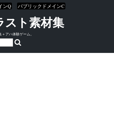
インQ
パブリックドメインC
イラスト素材集
集＋アハ体験ゲーム。