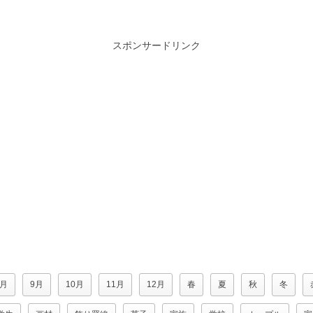
スポンサードリンク
8月
9月
10月
11月
12月
春
夏
秋
冬