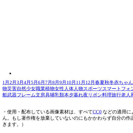
1月
2月
3月
4月
5月
6月
7月
8月
9月
10月
11月
12月
春
夏
秋
冬
赤ちゃん
物
災害
自然
少女
職業
植物
女性
人体
人物
スポーツ
スマートフォ
船
武器
フレーム
文房具
哺乳類
本
夕暮れ
夜
リボン
料理
旅行
老人
・使用・配布している画像素材は、すべて
CC0
などの適用に
ん。もし著作権を放棄していないのにもかかわらず自分の作
きます。）