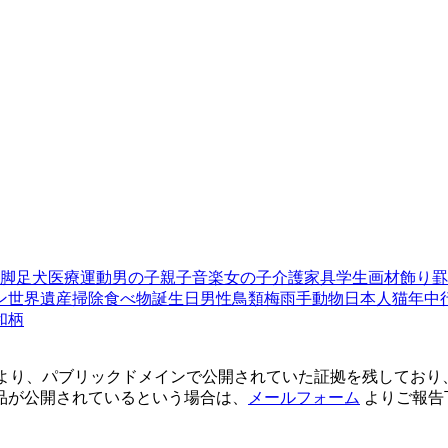
脚
足
犬
医療
運動
男の子
親子
音楽
女の子
介護
家具
学生
画材
飾り罫
ン
世界遺産
掃除
食べ物
誕生日
男性
鳥類
梅雨
手
動物
日本人
猫
年中
和柄
より、パブリックドメインで公開されていた証拠を残しており
品が公開されているという場合は、
メールフォーム
よりご報告