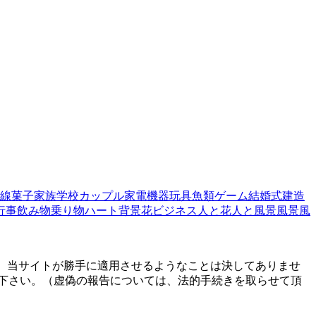
線
菓子
家族
学校
カップル
家電機器
玩具
魚類
ゲーム
結婚式
建造
行事
飲み物
乗り物
ハート
背景
花
ビジネス
人と花
人と風景
風景
風
、当サイトが勝手に適用させるようなことは決してありませ
下さい。（虚偽の報告については、法的手続きを取らせて頂