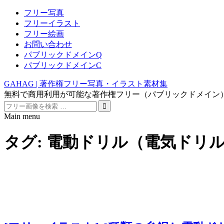
フリー写真
フリーイラスト
フリー絵画
お問い合わせ
パブリックドメインQ
パブリックドメインC
GAHAG | 著作権フリー写真・イラスト素材集
無料で商用利用が可能な著作権フリー（パブリックドメイン
Search
for:
Main menu
Skip
to
タグ:
電動ドリル（電気ドリ
content