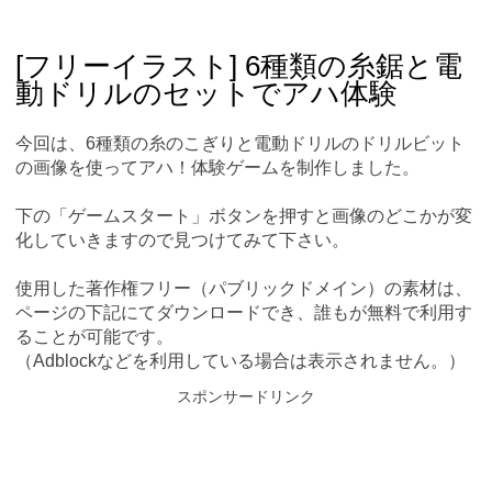
Skip
Main menu
to
content
[フリーイラスト] 6種類の糸鋸と電
動ドリルのセットでアハ体験
今回は、6種類の糸のこぎりと電動ドリルのドリルビット
の画像を使ってアハ！体験ゲームを制作しました。
下の「ゲームスタート」ボタンを押すと画像のどこかが変
化していきますので見つけてみて下さい。
使用した著作権フリー（パブリックドメイン）の素材は、
ページの下記にてダウンロードでき、誰もが無料で利用す
ることが可能です。
（Adblockなどを利用している場合は表示されません。）
スポンサードリンク