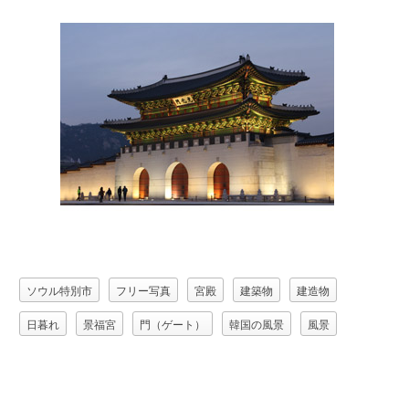
ソウル特別市
フリー写真
宮殿
建築物
建造物
日暮れ
景福宮
門（ゲート）
韓国の風景
風景