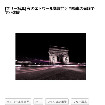
[フリー写真] 夜のエトワール凱旋門と自動車の光線で
アハ体験
エトワール凱旋門
パリ
フランスの風景
フリー写真