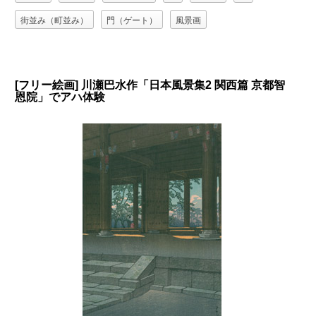
街並み（町並み）
門（ゲート）
風景画
[フリー絵画] 川瀬巴水作「日本風景集2 関西篇 京都智
恩院」でアハ体験