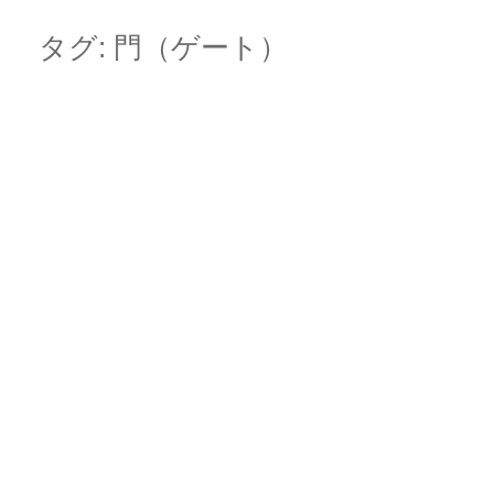
Skip
Main menu
to
タグ:
門（ゲート）
content