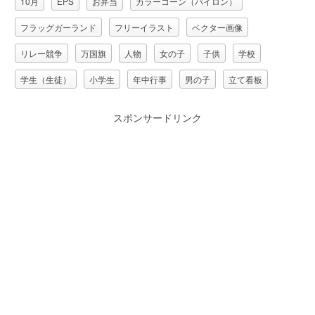
10月
EPS
お弁当
カラーコーン（パイロン）
フラッグガーランド
フリーイラスト
ベクター画像
リレー競争
万国旗
人物
女の子
子供
学校
学生（生徒）
小学生
年中行事
男の子
立て看板
運動会（体育祭）
門（ゲート）
スポンサードリンク