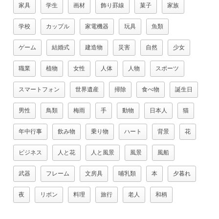
家具
学生
画材
飾り罫線
菓子
家族
学校
カップル
家電機器
玩具
魚類
ゲーム
結婚式
建造物
災害
自然
少女
職業
植物
女性
人体
人物
スポーツ
スマートフォン
世界遺産
掃除
食べ物
誕生日
男性
鳥類
梅雨
手
動物
日本人
猫
年中行事
飲み物
乗り物
ハート
背景
花
ビジネス
人と花
人と風景
風景
風船
武器
フレーム
文房具
哺乳類
本
夕暮れ
夜
リボン
料理
旅行
老人
和柄