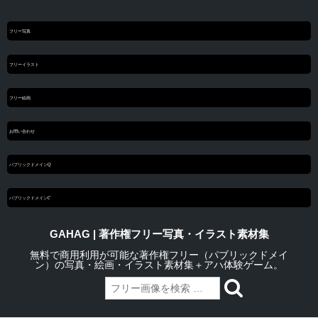
フリー写真
フリーイラスト
フリー絵画
お問い合わせ
パブリックドメインQ
パブリックドメインC
GAHAG | 著作権フリー写真・イラスト素材集
無料で商用利用が可能な著作権フリー（パブリックドメイ
ン）の写真・絵画・イラスト素材集＋アハ体験ゲーム。