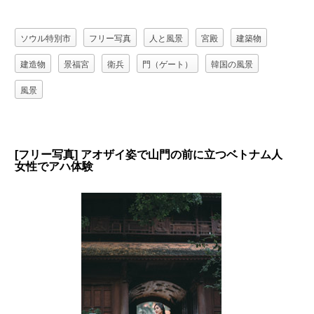
ソウル特別市
フリー写真
人と風景
宮殿
建築物
建造物
景福宮
衛兵
門（ゲート）
韓国の風景
風景
[フリー写真] アオザイ姿で山門の前に立つベトナム人
女性でアハ体験