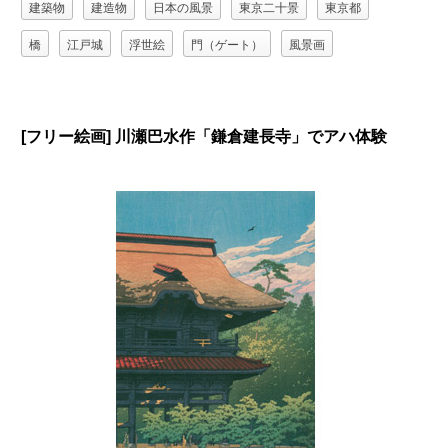
建築物
建造物
日本の風景
東京二十景
東京都
橋
江戸城
浮世絵
門（ゲート）
風景画
[フリー絵画] 川瀬巴水作「鎌倉建長寺」でアハ体験