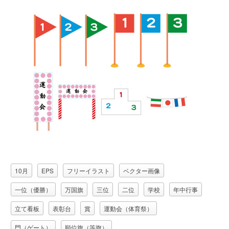
10月
EPS
フリーイラスト
ベクター画像
一位（優勝）
万国旗
三位
二位
学校
年中行事
立て看板
表彰台
賞
運動会（体育祭）
門（ゲート）
順位旗（等旗）