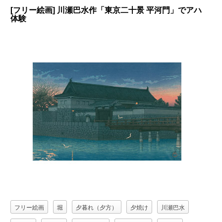
[フリー絵画] 川瀬巴水作「東京二十景 平河門」でアハ
体験
フリー絵画
堀
夕暮れ（夕方）
夕焼け
川瀬巴水