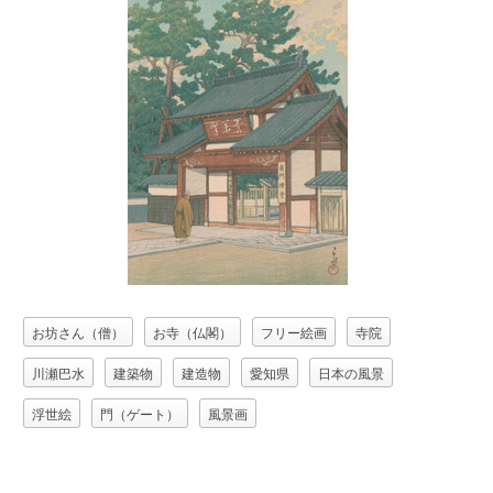
お坊さん（僧）
お寺（仏閣）
フリー絵画
寺院
川瀬巴水
建築物
建造物
愛知県
日本の風景
浮世絵
門（ゲート）
風景画