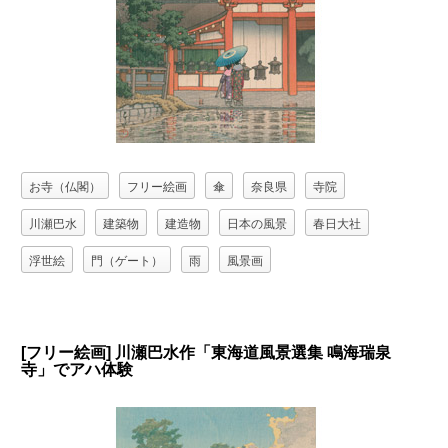
お寺（仏閣）
フリー絵画
傘
奈良県
寺院
川瀬巴水
建築物
建造物
日本の風景
春日大社
浮世絵
門（ゲート）
雨
風景画
[フリー絵画] 川瀬巴水作「東海道風景選集 鳴海瑞泉
寺」でアハ体験