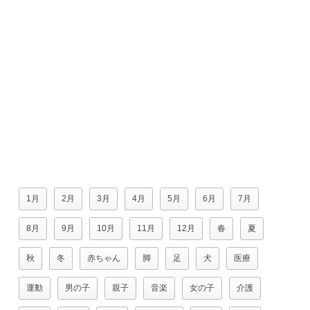
1月
2月
3月
4月
5月
6月
7月
8月
9月
10月
11月
12月
春
夏
秋
冬
赤ちゃん
脚
足
犬
医療
運動
男の子
親子
音楽
女の子
介護