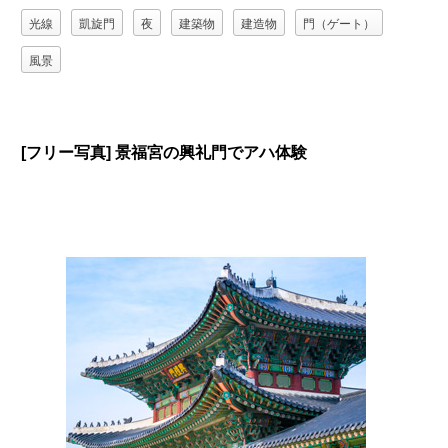
光線
凱旋門
夜
建築物
建造物
門（ゲート）
風景
[フリー写真] 景福宮の興礼門でアハ体験