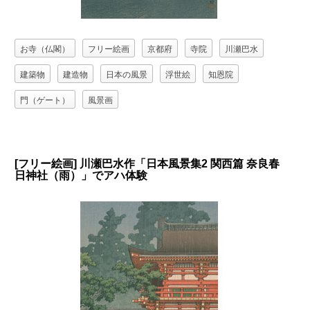
お寺（仏閣）
フリー絵画
京都府
寺院
川瀬巴水
建築物
建造物
日本の風景
浮世絵
知恩院
門（ゲート）
風景画
[フリー絵画] 川瀬巴水作「日本風景集2 関西篇 奈良春
日神社（雨）」でアハ体験