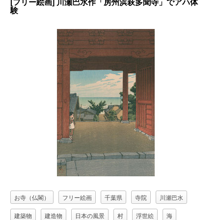
[フリー絵画] 川瀬巴水作「房州浜萩多聞寺」でアハ体
験
お寺（仏閣）
フリー絵画
千葉県
寺院
川瀬巴水
建築物
建造物
日本の風景
村
浮世絵
海