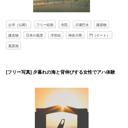
お寺（仏閣）
フリー絵画
寺院
川瀬巴水
建築物
建造物
日本の風景
浮世絵
神奈川県
門（ゲート）
風景画
[フリー写真] 夕暮れの海と背伸びする女性でアハ体験