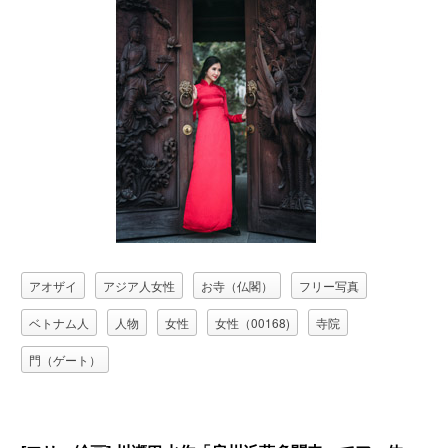
アオザイ
アジア人女性
お寺（仏閣）
フリー写真
ベトナム人
人物
女性
女性（00168)
寺院
門（ゲート）