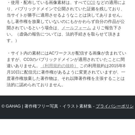
・使用・配布している画像素材は、すべて
CC0
などの適用によ
り、パブリックドメインで公開されていた証拠を残しており、
当サイトが勝手に適用させるようなことは決してありません。
もし著作権を放棄していないのにもかかわらず自分の作品が公
開されているという場合は、
メールフォーム
よりご報告下さ
い。（虚偽の報告については、法的手続きを取らせて頂きま
す。）
・サイト内の素材にはACワークスが配信する画像が含まれてい
ますが、CC0のパブリックドメインが適用されていたことに間
違いありません。
（利用規約の抜粋）
この利用規約は2015年8
月10日に配信元に著作権があるように変更されていますが、一
度著作権放棄した著作物は、それ以降著作権を主張することは
法的に認められておりません。
© GAHAG | 著作権フリー写真・イラスト素材集 -
プライバシーポリシ
ー