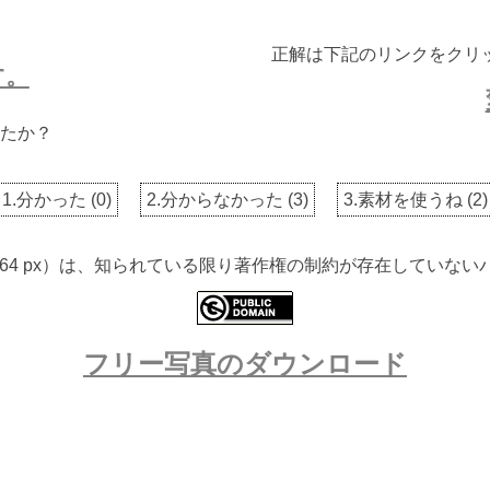
正解は下記のリンクをクリ
す。
たか？
1.分かった
(
0
)
2.分からなかった
(
3
)
3.素材を使うね
(
2
)
 4564 px）は、知られている限り著作権の制約が存在してい
フリー写真のダウンロード