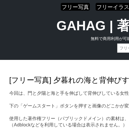
フリー写真
フリーイラ
GAHAG 
無料で商用利用が可
Skip
Main menu
to
content
[フリー写真] 夕暮れの海と背伸び
今回は、門と夕陽と海と手を伸ばして背伸びしている女性
下の「ゲームスタート」ボタンを押すと画像のどこかが変
使用した著作権フリー（パブリックドメイン）の素材は、
（Adblockなどを利用している場合は表示されません。）