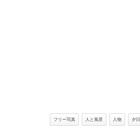
フリー写真
人と風景
人物
夕