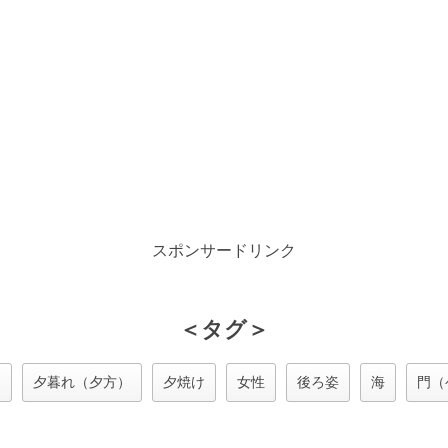
スポンサードリンク
＜タグ＞
日
夕暮れ（夕方）
夕焼け
女性
後ろ姿
海
門（