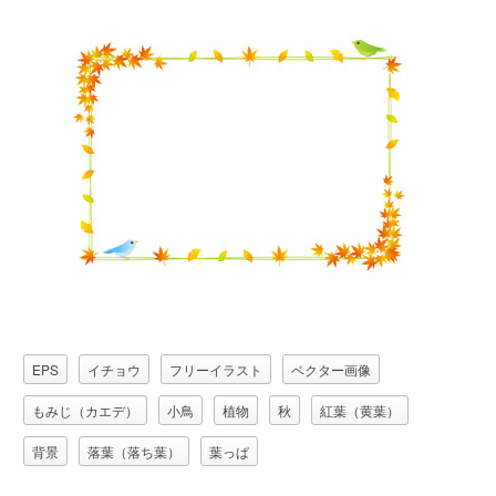
EPS
イチョウ
フリーイラスト
ベクター画像
もみじ（カエデ）
小鳥
植物
秋
紅葉（黄葉）
背景
落葉（落ち葉）
葉っぱ