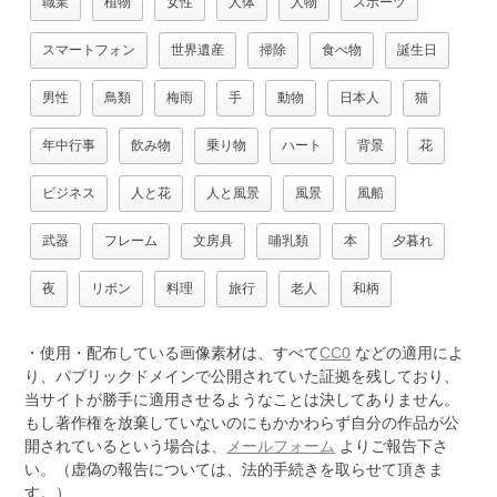
職業
植物
女性
人体
人物
スポーツ
スマートフォン
世界遺産
掃除
食べ物
誕生日
男性
鳥類
梅雨
手
動物
日本人
猫
年中行事
飲み物
乗り物
ハート
背景
花
ビジネス
人と花
人と風景
風景
風船
武器
フレーム
文房具
哺乳類
本
夕暮れ
夜
リボン
料理
旅行
老人
和柄
・使用・配布している画像素材は、すべて
CC0
などの適用によ
り、パブリックドメインで公開されていた証拠を残しており、
当サイトが勝手に適用させるようなことは決してありません。
もし著作権を放棄していないのにもかかわらず自分の作品が公
開されているという場合は、
メールフォーム
よりご報告下さ
い。（虚偽の報告については、法的手続きを取らせて頂きま
す。）