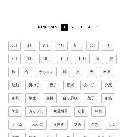
Page 1 of 5
1
2
3
4
5
1月
2月
3月
4月
5月
6月
7月
8月
9月
10月
11月
12月
春
夏
秋
冬
赤ちゃん
脚
足
犬
医療
運動
男の子
親子
音楽
女の子
介護
家具
学生
画材
飾り罫線
菓子
家族
学校
カップル
家電機器
玩具
魚類
ゲーム
結婚式
建造物
災害
自然
少女