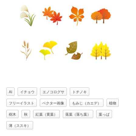
AI
イチョウ
エノコログサ
トチノキ
フリーイラスト
ベクター画像
もみじ（カエデ）
植物
樹木
秋
紅葉（黄葉）
落葉（落ち葉）
葉っぱ
薄（ススキ）