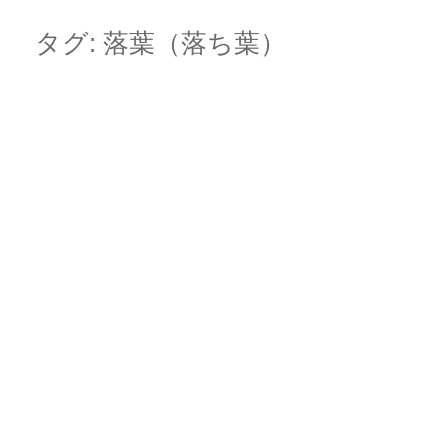
Skip
Main menu
to
タグ:
落葉（落ち葉）
content