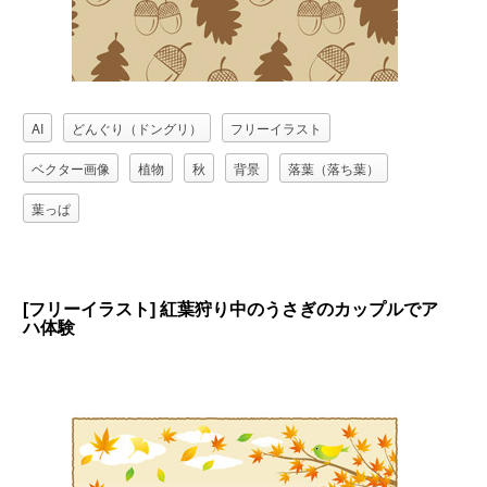
AI
どんぐり（ドングリ）
フリーイラスト
ベクター画像
植物
秋
背景
落葉（落ち葉）
葉っぱ
[フリーイラスト] 紅葉狩り中のうさぎのカップルでア
ハ体験