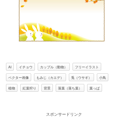
AI
イチョウ
カップル（動物）
フリーイラスト
ベクター画像
もみじ（カエデ）
兎（ウサギ）
小鳥
植物
紅葉狩り
背景
落葉（落ち葉）
葉っぱ
スポンサードリンク