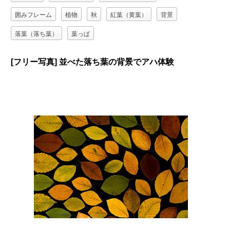
囲みフレーム
植物
秋
紅葉（黄葉）
背景
落葉（落ち葉）
葉っぱ
[フリー写真] 並べた落ち葉の背景でアハ体験