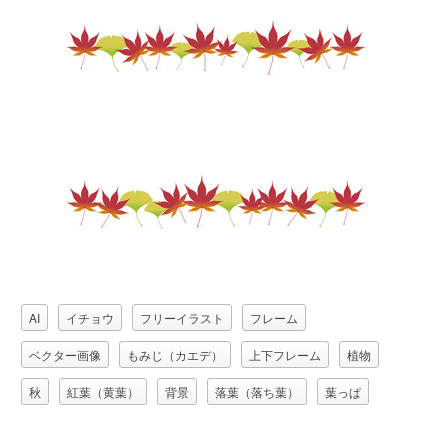
AI
イチョウ
フリーイラスト
フレーム
ベクター画像
もみじ（カエデ）
上下フレーム
植物
秋
紅葉（黄葉）
背景
落葉（落ち葉）
葉っぱ