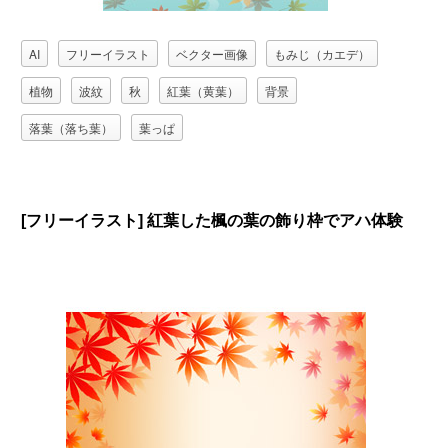
AI
フリーイラスト
ベクター画像
もみじ（カエデ）
植物
波紋
秋
紅葉（黄葉）
背景
落葉（落ち葉）
葉っぱ
[フリーイラスト] 紅葉した楓の葉の飾り枠でアハ体験