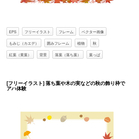
EPS
フリーイラスト
フレーム
ベクター画像
もみじ（カエデ）
囲みフレーム
植物
秋
紅葉（黄葉）
背景
落葉（落ち葉）
葉っぱ
[フリーイラスト] 落ち葉や木の実などの秋の飾り枠で
アハ体験