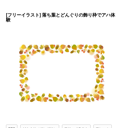
[フリーイラスト] 落ち葉とどんぐりの飾り枠でアハ体
験