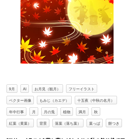
9月
AI
お月見（観月）
フリーイラスト
ベクター画像
もみじ（カエデ）
十五夜（中秋の名月）
年中行事
月
月の兎
植物
満月
秋
紅葉（黄葉）
背景
落葉（落ち葉）
葉っぱ
餅つき