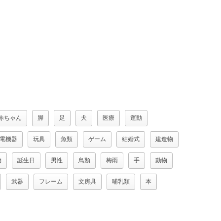
赤ちゃん
脚
足
犬
医療
運動
電機器
玩具
魚類
ゲーム
結婚式
建造物
物
誕生日
男性
鳥類
梅雨
手
動物
武器
フレーム
文房具
哺乳類
本