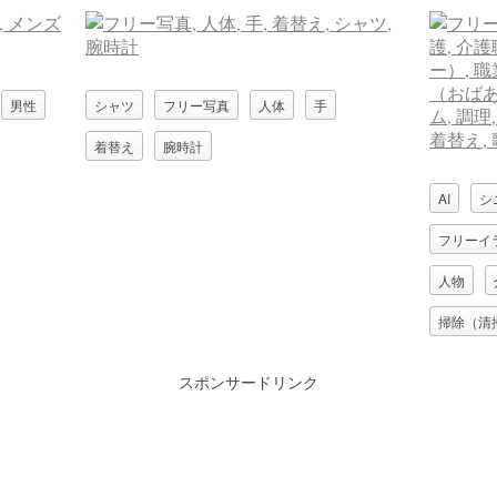
男性
シャツ
フリー写真
人体
手
着替え
腕時計
AI
シ
フリーイ
人物
掃除（清
祖母（お
スポンサードリンク
職業