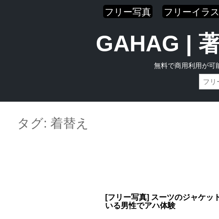
フリー写真
フリーイラ
GAHAG 
無料で商用利用が可
Skip
Main menu
to
タグ:
着替え
content
[フリー写真] スーツのジャケッ
いる男性でアハ体験