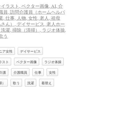
ニア女性
デイサービス
ラスト
ベクター画像
ラジオ体操
介護
介護職員
仕事
女性
掃）
歌う
洗濯
着替え
ばあさん）
老人
老人ホーム
訪問介護員（ホームヘルパー）
調理