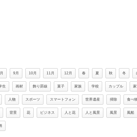
8月
9月
10月
11月
12月
春
夏
秋
冬
学生
画材
飾り罫線
菓子
家族
学校
カップル
家
人物
スポーツ
スマートフォン
世界遺産
掃除
食べ
背景
花
ビジネス
人と花
人と風景
風景
風船
柄