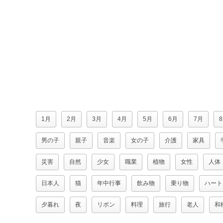
1月
2月
3月
4月
5月
6月
7月
男の子
親子
音楽
女の子
介護
家具
災害
自然
少女
職業
植物
女性
人体
日本人
猫
年中行事
飲み物
乗り物
ハート
夕暮れ
夜
リボン
料理
旅行
老人
和