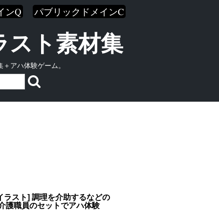
インQ
パブリックドメインC
イラスト素材集
集＋アハ体験ゲーム。
イラスト] 調理を介助するなどの
の介護職員のセットでアハ体験