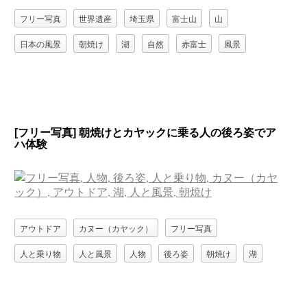
フリー写真
世界遺産
埼玉県
富士山
山
日本の風景
朝焼け
湖
自然
赤富士
風景
[フリー写真] 朝焼けとカヤックに乗る人の後ろ姿でア
ハ体験
アウトドア
カヌー（カヤック）
フリー写真
人と乗り物
人と風景
人物
後ろ姿
朝焼け
湖