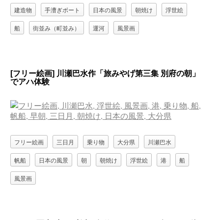
建造物
手漕ぎボート
日本の風景
朝焼け
浮世絵
船
街並み（町並み）
運河
風景画
[フリー絵画] 川瀬巴水作「旅みやげ第三集 別府の朝」
でアハ体験
フリー絵画
三日月
乗り物
大分県
川瀬巴水
帆船
日本の風景
朝
朝焼け
浮世絵
港
船
風景画