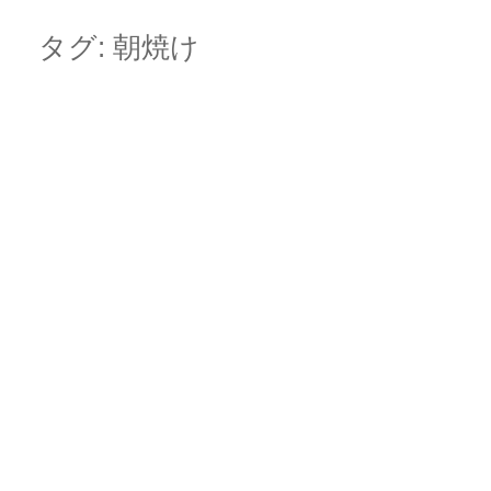
Skip
Main menu
to
タグ:
朝焼け
content