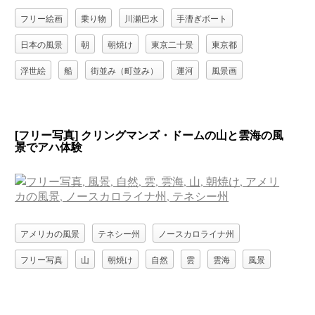
フリー絵画
乗り物
川瀬巴水
手漕ぎボート
日本の風景
朝
朝焼け
東京二十景
東京都
浮世絵
船
街並み（町並み）
運河
風景画
[フリー写真] クリングマンズ・ドームの山と雲海の風
景でアハ体験
アメリカの風景
テネシー州
ノースカロライナ州
フリー写真
山
朝焼け
自然
雲
雲海
風景