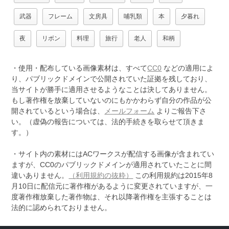
武器
フレーム
文房具
哺乳類
本
夕暮れ
夜
リボン
料理
旅行
老人
和柄
・使用・配布している画像素材は、すべて
CC0
などの適用によ
り、パブリックドメインで公開されていた証拠を残しており、
当サイトが勝手に適用させるようなことは決してありません。
もし著作権を放棄していないのにもかかわらず自分の作品が公
開されているという場合は、
メールフォーム
よりご報告下さ
い。（虚偽の報告については、法的手続きを取らせて頂きま
す。）
・サイト内の素材にはACワークスが配信する画像が含まれてい
ますが、CC0のパブリックドメインが適用されていたことに間
違いありません。
（利用規約の抜粋）
この利用規約は2015年8
月10日に配信元に著作権があるように変更されていますが、一
度著作権放棄した著作物は、それ以降著作権を主張することは
法的に認められておりません。