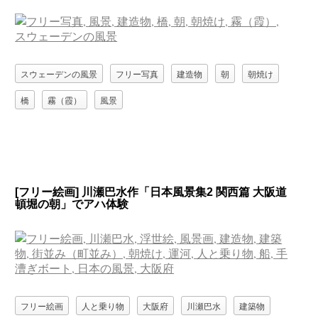
スウェーデンの風景
フリー写真
建造物
朝
朝焼け
橋
霧（霞）
風景
[フリー絵画] 川瀬巴水作「日本風景集2 関西篇 大阪道
頓堀の朝」でアハ体験
フリー絵画
人と乗り物
大阪府
川瀬巴水
建築物