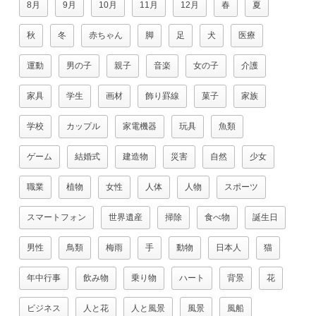
8月
9月
10月
11月
12月
春
夏
秋
冬
赤ちゃん
脚
足
犬
医療
運動
男の子
親子
音楽
女の子
介護
家具
学生
画材
飾り罫線
菓子
家族
学校
カップル
家電機器
玩具
魚類
ゲーム
結婚式
建造物
災害
自然
少女
職業
植物
女性
人体
人物
スポーツ
スマートフォン
世界遺産
掃除
食べ物
誕生日
男性
鳥類
梅雨
手
動物
日本人
猫
年中行事
飲み物
乗り物
ハート
背景
花
ビジネス
人と花
人と風景
風景
風船