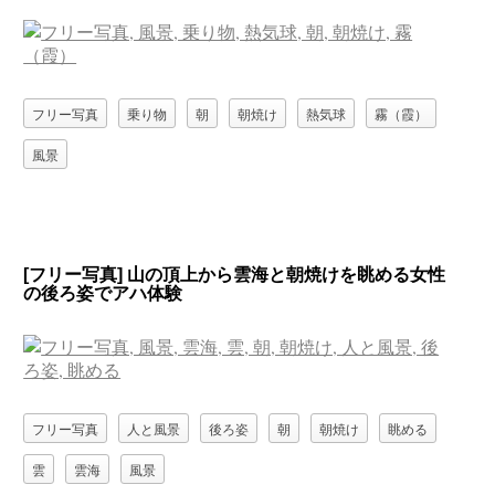
フリー写真
乗り物
朝
朝焼け
熱気球
霧（霞）
風景
[フリー写真] 山の頂上から雲海と朝焼けを眺める女性
の後ろ姿でアハ体験
フリー写真
人と風景
後ろ姿
朝
朝焼け
眺める
雲
雲海
風景