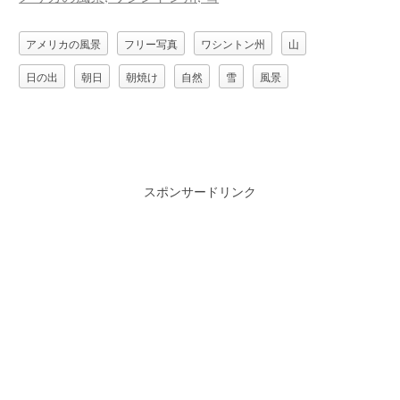
アメリカの風景
フリー写真
ワシントン州
山
日の出
朝日
朝焼け
自然
雪
風景
スポンサードリンク