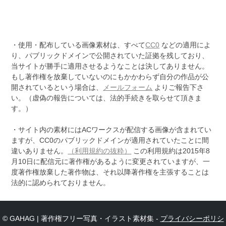
・使用・配布している画像素材は、すべて
CC0
などの適用によ
り、パブリックドメインで公開されていた証拠を残しており、
当サイトが勝手に適用させるようなことは決してありません。
もし著作権を放棄していないのにもかかわらず自分の作品が公
開されているという場合は、
メールフォーム
よりご報告下さ
い。（虚偽の報告については、法的手続きを取らせて頂きま
す。）
・サイト内の素材にはACワークスが配信する画像が含まれてい
ますが、CC0のパブリックドメインが適用されていたことに間
違いありません。
（利用規約の抜粋）
この利用規約は2015年8
月10日に配信元に著作権があるように変更されていますが、一
度著作権放棄した著作物は、それ以降著作権を主張することは
法的に認められておりません。
© GAHAG | 著作権フリー写真・イラスト素材集 -
プライバシーポリシ