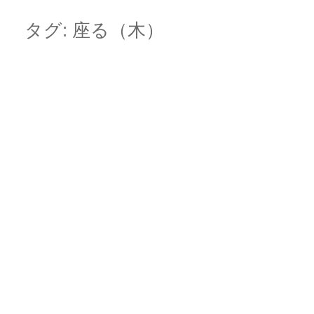
Skip
Main menu
to
タグ:
座る（木）
content