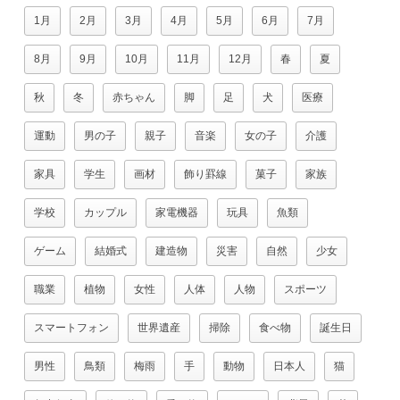
1月
2月
3月
4月
5月
6月
7月
8月
9月
10月
11月
12月
春
夏
秋
冬
赤ちゃん
脚
足
犬
医療
運動
男の子
親子
音楽
女の子
介護
家具
学生
画材
飾り罫線
菓子
家族
学校
カップル
家電機器
玩具
魚類
ゲーム
結婚式
建造物
災害
自然
少女
職業
植物
女性
人体
人物
スポーツ
スマートフォン
世界遺産
掃除
食べ物
誕生日
男性
鳥類
梅雨
手
動物
日本人
猫