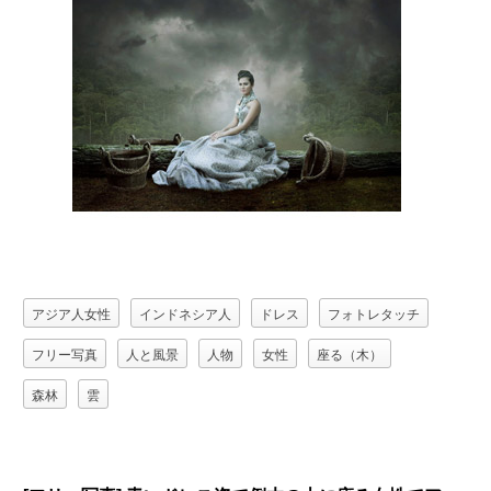
アジア人女性
インドネシア人
ドレス
フォトレタッチ
フリー写真
人と風景
人物
女性
座る（木）
森林
雲