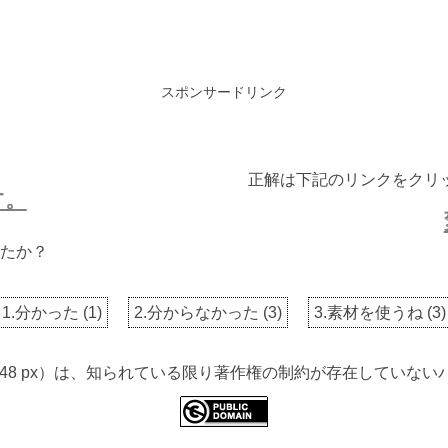
スポンサードリンク
正解は下記のリンクをクリ
す。
たか？
1.分かった
(
1
)
2.分からなかった
(
3
)
3.素材を使うね
(
3
)
 2848 px）は、知られている限り著作権の制約が存在してい