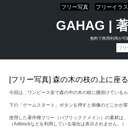
フリー写真
フリーイラ
GAHAG 
無料で商用利用が可
Skip
Main menu
to
content
[フリー写真] 森の木の枝の上に座
今回は、ワンピース姿で森の中の木の枝に腰掛けているル
下の「ゲームスタート」ボタンを押すと画像のどこかが変
使用した著作権フリー（パブリックドメイン）の素材は、
（Adblockなどを利用している場合は表示されません。）