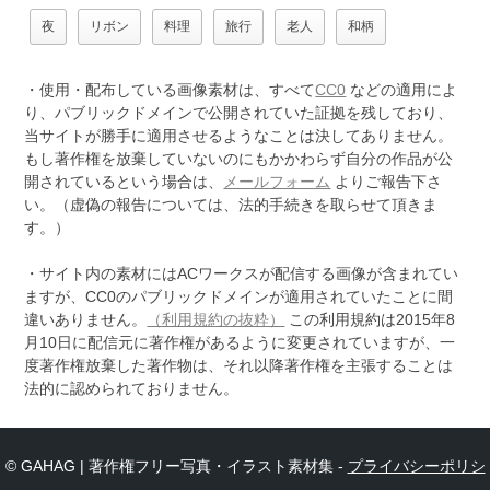
夜
リボン
料理
旅行
老人
和柄
・使用・配布している画像素材は、すべて
CC0
などの適用によ
り、パブリックドメインで公開されていた証拠を残しており、
当サイトが勝手に適用させるようなことは決してありません。
もし著作権を放棄していないのにもかかわらず自分の作品が公
開されているという場合は、
メールフォーム
よりご報告下さ
い。（虚偽の報告については、法的手続きを取らせて頂きま
す。）
・サイト内の素材にはACワークスが配信する画像が含まれてい
ますが、CC0のパブリックドメインが適用されていたことに間
違いありません。
（利用規約の抜粋）
この利用規約は2015年8
月10日に配信元に著作権があるように変更されていますが、一
度著作権放棄した著作物は、それ以降著作権を主張することは
法的に認められておりません。
© GAHAG | 著作権フリー写真・イラスト素材集 -
プライバシーポリシ