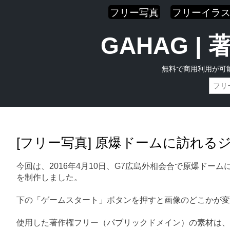
フリー写真
フリーイラ
GAHAG 
無料で商用利用が可
Skip
Main menu
to
content
[フリー写真] 原爆ドームに訪れ
今回は、2016年4月10日、G7広島外相会合で原爆ド
を制作しました。
下の「ゲームスタート」ボタンを押すと画像のどこかが変
使用した著作権フリー（パブリックドメイン）の素材は、