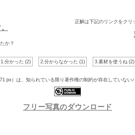
正解は下記のリンクをクリ
す。
たか？
1.分かった
(
2
)
2.分からなかった
(
1
)
3.素材を使うね
(
2
)
 2971 px）は、知られている限り著作権の制約が存在してい
フリー写真のダウンロード