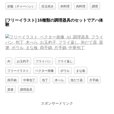
炒飯（チャーハン）
目玉焼き
米料理
肉料理
調理
調理器具
野菜料理
野菜炒め
[フリーイラスト] 16種類の調理器具のセットでアハ体
験
AI
お玉杓子
フライパン
フライ返し
フリーイラスト
ベクター画像
ボウル
まな板
両手鍋
中華包丁
包丁
木べら
泡だて器
片手鍋
菜箸
調理器具
スポンサードリンク