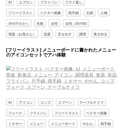
AI
エプロン
フライパン
フライ返し
フリーイラスト
ベクター画像
両手鍋
主婦
人物
冷や汗をかく
失敗
女性
女性（00193)
母親（お母さん）
洗濯
舌を出す
調理
青ざめる
[フリーイラスト] メニューボードに書かれたメニュー
のアイコンセットでアハ体験
AI
アイコン
コップ
スプーン
テーブルナイフ
フォーク
フライパン
フリーイラスト
ベクター画像
ミキサー
メニュー
メニューボード
やかん
両手鍋