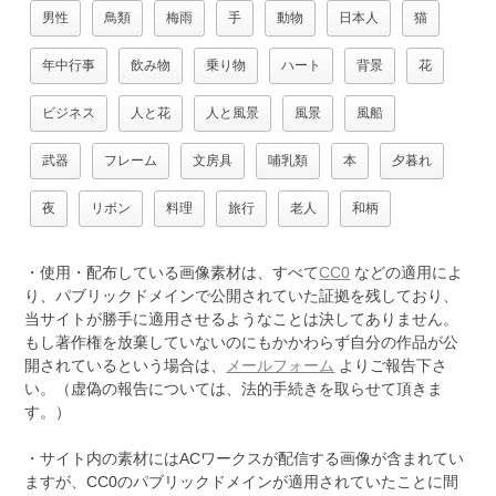
男性
鳥類
梅雨
手
動物
日本人
猫
年中行事
飲み物
乗り物
ハート
背景
花
ビジネス
人と花
人と風景
風景
風船
武器
フレーム
文房具
哺乳類
本
夕暮れ
夜
リボン
料理
旅行
老人
和柄
・使用・配布している画像素材は、すべて
CC0
などの適用によ
り、パブリックドメインで公開されていた証拠を残しており、
当サイトが勝手に適用させるようなことは決してありません。
もし著作権を放棄していないのにもかかわらず自分の作品が公
開されているという場合は、
メールフォーム
よりご報告下さ
い。（虚偽の報告については、法的手続きを取らせて頂きま
す。）
・サイト内の素材にはACワークスが配信する画像が含まれてい
ますが、CC0のパブリックドメインが適用されていたことに間