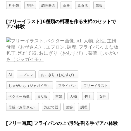
片手鍋
英語
調理器具
食器
飲食店
黒板
[フリーイラスト] 6種類の料理を作る主婦のセットで
アハ体験
AI
エプロン
おにぎり（おむすび）
じゃがいも（ジャガイモ）
フライパン
フリーイラスト
ベクター画像
まな板
主婦
人物
包丁
女性
母親（お母さん）
泡だて器
菜箸
調理
[フリー写真] フライパンの上で卵を割る手でアハ体験