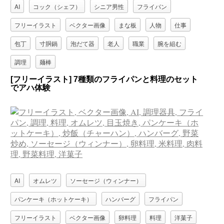
AI
コック（シェフ）
シニア男性
フライパン
フリーイラスト
ベクター画像
まな板
人物
仕事
包丁
寸胴鍋
泡だて器
老人
職業
腕を組む
調理
麺棒
[フリーイラスト] 7種類のフライパンと料理のセット
でアハ体験
AI
オムレツ
ソーセージ（ウィンナー）
パンケーキ（ホットケーキ）
ハンバーグ
フライパン
フリーイラスト
ベクター画像
卵料理
料理
洋菓子