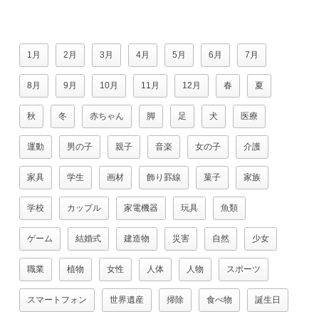
1月
2月
3月
4月
5月
6月
7月
8月
9月
10月
11月
12月
春
夏
秋
冬
赤ちゃん
脚
足
犬
医療
運動
男の子
親子
音楽
女の子
介護
家具
学生
画材
飾り罫線
菓子
家族
学校
カップル
家電機器
玩具
魚類
ゲーム
結婚式
建造物
災害
自然
少女
職業
植物
女性
人体
人物
スポーツ
スマートフォン
世界遺産
掃除
食べ物
誕生日