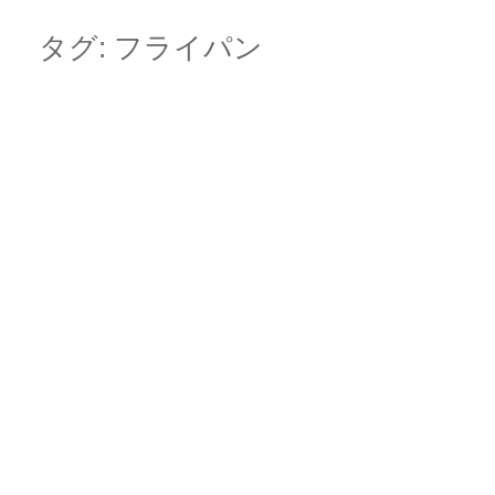
Skip
Main menu
to
タグ:
フライパン
content