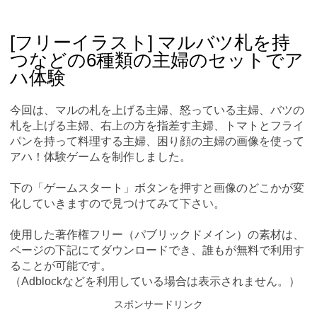
Skip
Main menu
to
content
[フリーイラスト] マルバツ札を持
つなどの6種類の主婦のセットでア
ハ体験
今回は、マルの札を上げる主婦、怒っている主婦、バツの
札を上げる主婦、右上の方を指差す主婦、トマトとフライ
パンを持って料理する主婦、困り顔の主婦の画像を使って
アハ！体験ゲームを制作しました。
下の「ゲームスタート」ボタンを押すと画像のどこかが変
化していきますので見つけてみて下さい。
使用した著作権フリー（パブリックドメイン）の素材は、
ページの下記にてダウンロードでき、誰もが無料で利用す
ることが可能です。
（Adblockなどを利用している場合は表示されません。）
スポンサードリンク