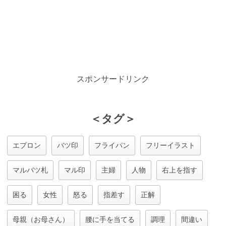
スポンサードリンク
＜タグ＞
エプロン
バツ印
フライパン
フリーイラスト
マルバツ札
マル印
主婦
人物
右上を指す
困る
女性
怒る
指差す
正解
母親（お母さん）
腰に手を当てる
調理
間違い