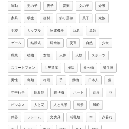
運動
男の子
親子
音楽
女の子
介護
家具
学生
画材
飾り罫線
菓子
家族
学校
カップル
家電機器
玩具
魚類
ゲーム
結婚式
建造物
災害
自然
少女
職業
植物
女性
人体
人物
スポーツ
スマートフォン
世界遺産
掃除
食べ物
誕生日
男性
鳥類
梅雨
手
動物
日本人
猫
年中行事
飲み物
乗り物
ハート
背景
花
ビジネス
人と花
人と風景
風景
風船
武器
フレーム
文房具
哺乳類
本
夕暮れ