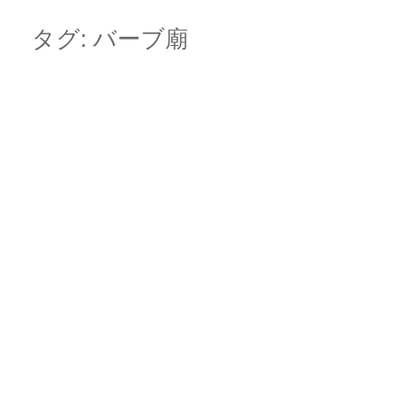
Skip
Main menu
to
タグ:
バーブ廟
content