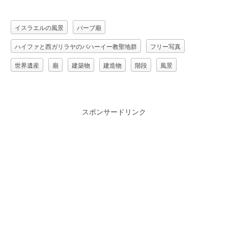
イスラエルの風景
バーブ廟
ハイファと西ガリラヤのバハーイー教聖地群
フリー写真
世界遺産
廟
建築物
建造物
階段
風景
スポンサードリンク