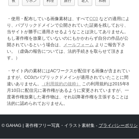
夜
リボン
料理
旅行
老人
和柄
・使用・配布している画像素材は、すべて
CC0
などの適用によ
り、パブリックドメインで公開されていた証拠を残しており、
当サイトが勝手に適用させるようなことは決してありません。
もし著作権を放棄していないのにもかかわらず自分の作品が公
開されているという場合は、
メールフォーム
よりご報告下さ
い。（虚偽の報告については、法的手続きを取らせて頂きま
す。）
・サイト内の素材にはACワークスが配信する画像が含まれてい
ますが、CC0のパブリックドメインが適用されていたことに間
違いありません。
（利用規約の抜粋）
この利用規約は2015年8
月10日に配信元に著作権があるように変更されていますが、一
度著作権放棄した著作物は、それ以降著作権を主張することは
法的に認められておりません。
© GAHAG | 著作権フリー写真・イラスト素材集 -
プライバシーポリシ