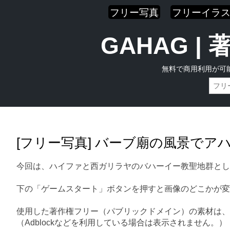
フリー写真
フリーイラ
GAHAG 
無料で商用利用が可
Skip
Main menu
to
content
[フリー写真] バーブ廟の風景でア
今回は、ハイファと西ガリラヤのバハーイー教聖地群とし
下の「ゲームスタート」ボタンを押すと画像のどこかが変
使用した著作権フリー（パブリックドメイン）の素材は、
（Adblockなどを利用している場合は表示されません。）