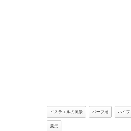
イスラエルの風景
バーブ廟
ハイフ
風景