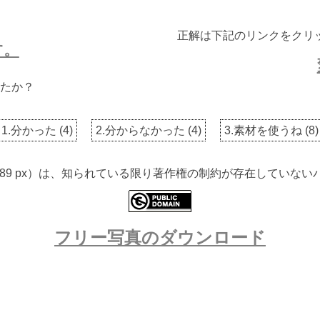
正解は下記のリンクをクリ
す。
たか？
1.分かった
(
4
)
2.分からなかった
(
4
)
3.素材を使うね
(
8
)
 3389 px）は、知られている限り著作権の制約が存在してい
フリー写真のダウンロード