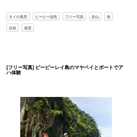
タイの風景
ピーピー諸島
フリー写真
岩山
海
自然
風景
[フリー写真] ピーピーレイ島のマヤベイとボートでア
ハ体験