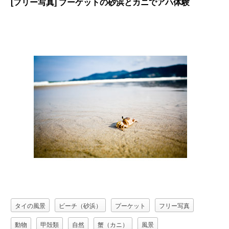
[フリー写真] プーケットの砂浜とカニでアハ体験
タイの風景
ビーチ（砂浜）
プーケット
フリー写真
動物
甲殻類
自然
蟹（カニ）
風景