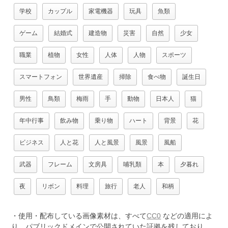
学校
カップル
家電機器
玩具
魚類
ゲーム
結婚式
建造物
災害
自然
少女
職業
植物
女性
人体
人物
スポーツ
スマートフォン
世界遺産
掃除
食べ物
誕生日
男性
鳥類
梅雨
手
動物
日本人
猫
年中行事
飲み物
乗り物
ハート
背景
花
ビジネス
人と花
人と風景
風景
風船
武器
フレーム
文房具
哺乳類
本
夕暮れ
夜
リボン
料理
旅行
老人
和柄
・使用・配布している画像素材は、すべて
CC0
などの適用によ
り、パブリックドメインで公開されていた証拠を残しており、