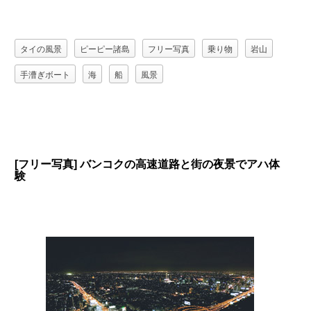
タイの風景
ピーピー諸島
フリー写真
乗り物
岩山
手漕ぎボート
海
船
風景
[フリー写真] バンコクの高速道路と街の夜景でアハ体
験