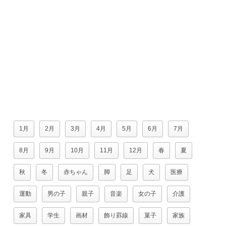
1月
2月
3月
4月
5月
6月
7月
8月
9月
10月
11月
12月
春
夏
秋
冬
赤ちゃん
脚
足
犬
医療
運動
男の子
親子
音楽
女の子
介護
家具
学生
画材
飾り罫線
菓子
家族