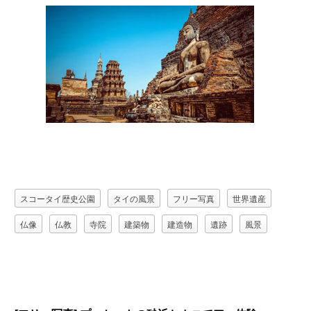
スコータイ歴史公園
タイの風景
フリー写真
世界遺産
仏像
仏教
寺院
建築物
建造物
遺跡
風景