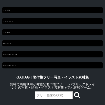
フリー写真
フリーイラスト
フリー絵画
お問い合わせ
パブリックドメインQ
パブリックドメインC
GAHAG | 著作権フリー写真・イラスト素材集
無料で商用利用が可能な著作権フリー（パブリックドメイ
ン）の写真・絵画・イラスト素材集＋アハ体験ゲーム。