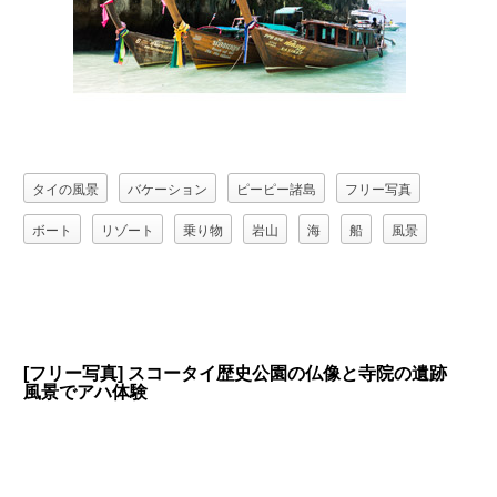
タイの風景
バケーション
ピーピー諸島
フリー写真
ボート
リゾート
乗り物
岩山
海
船
風景
[フリー写真] スコータイ歴史公園の仏像と寺院の遺跡
風景でアハ体験