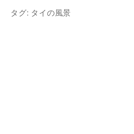
Skip
Main menu
to
タグ:
タイの風景
content