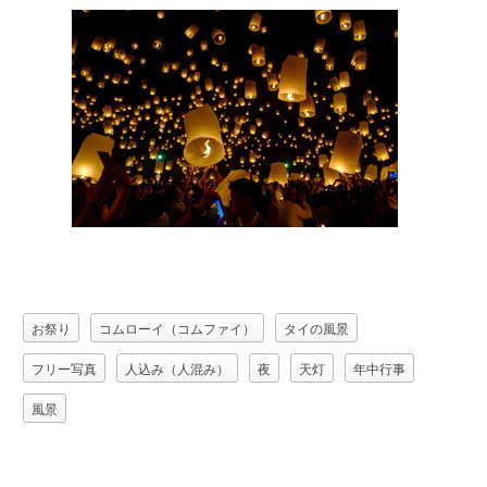
お祭り
コムローイ（コムファイ）
タイの風景
フリー写真
人込み（人混み）
夜
天灯
年中行事
風景