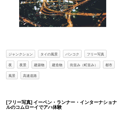
ジャンクション
タイの風景
バンコク
フリー写真
夜
夜景
建築物
建造物
街並み（町並み）
都市
風景
高速道路
[フリー写真] イーペン・ランナー・インターナショナ
ルのコムローイでアハ体験