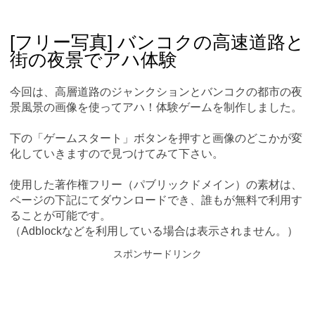
Skip
Main menu
to
content
[フリー写真] バンコクの高速道路と
街の夜景でアハ体験
今回は、高層道路のジャンクションとバンコクの都市の夜
景風景の画像を使ってアハ！体験ゲームを制作しました。
下の「ゲームスタート」ボタンを押すと画像のどこかが変
化していきますので見つけてみて下さい。
使用した著作権フリー（パブリックドメイン）の素材は、
ページの下記にてダウンロードでき、誰もが無料で利用す
ることが可能です。
（Adblockなどを利用している場合は表示されません。）
スポンサードリンク