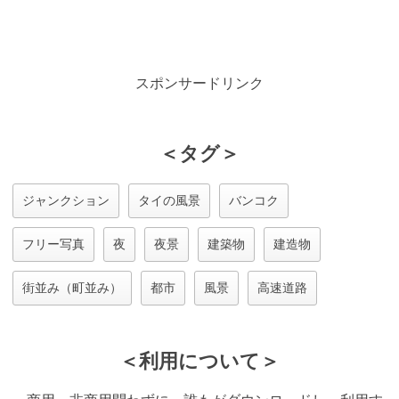
スポンサードリンク
＜タグ＞
ジャンクション
タイの風景
バンコク
フリー写真
夜
夜景
建築物
建造物
街並み（町並み）
都市
風景
高速道路
＜利用について＞