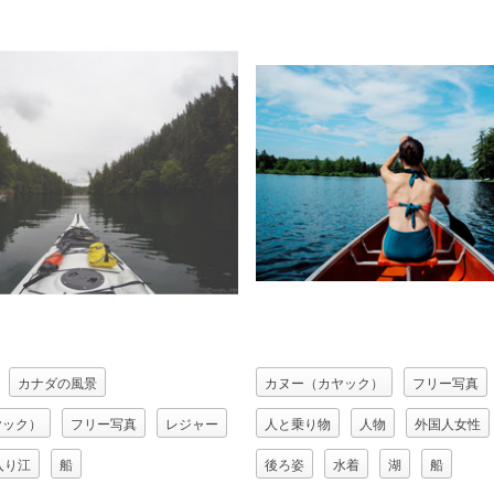
カナダの風景
カヌー（カヤック）
フリー写真
ヤック）
フリー写真
レジャー
人と乗り物
人物
外国人女性
入り江
船
後ろ姿
水着
湖
船