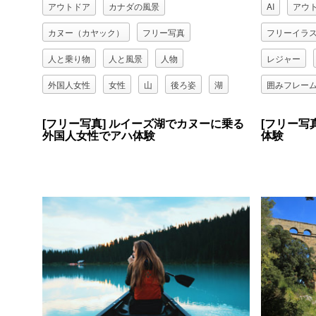
アウトドア
カナダの風景
AI
アウ
カヌー（カヤック）
フリー写真
フリーイラ
人と乗り物
人と風景
人物
レジャー
外国人女性
女性
山
後ろ姿
湖
囲みフレー
船
蟹（カニ）
[フリー写真] ルイーズ湖でカヌーに乗る
[フリー写
外国人女性でアハ体験
体験