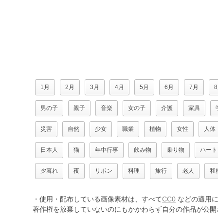
1月
2月
3月
4月
5月
6月
7月
男の子
親子
音楽
女の子
介護
家具
災害
自然
少女
職業
植物
女性
人体
日本人
猫
年中行事
飲み物
乗り物
ハート
夕暮れ
夜
リボン
料理
旅行
老人
和
・使用・配布している画像素材は、すべて
CC0
などの適用に
著作権を放棄していないのにもかかわらず自分の作品が公開