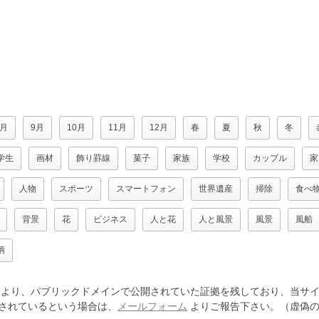
8月
9月
10月
11月
12月
春
夏
秋
冬
学生
画材
飾り罫線
菓子
家族
学校
カップル
家
人物
スポーツ
スマートフォン
世界遺産
掃除
食べ
背景
花
ビジネス
人と花
人と風景
風景
風船
柄
より、パブリックドメインで公開されていた証拠を残しており、当サイ
されているという場合は、
メールフォーム
よりご報告下さい。（虚偽の