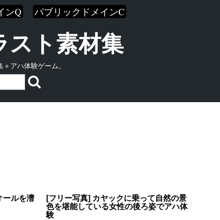
インQ
パブリックドメインC
イラスト素材集
集＋アハ体験ゲーム。
オールを漕
[フリー写真] カヤックに乗って自然の景
色を堪能している女性の後ろ姿でアハ体
験