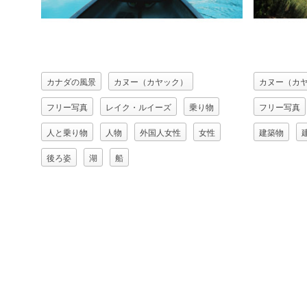
カナダの風景
カヌー（カヤック）
カヌー（カ
フリー写真
レイク・ルイーズ
乗り物
フリー写真
人と乗り物
人物
外国人女性
女性
建築物
後ろ姿
湖
船