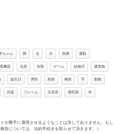
赤ちゃん
脚
足
犬
医療
運動
電機器
玩具
魚類
ゲーム
結婚式
建造物
物
誕生日
男性
鳥類
梅雨
手
動物
武器
フレーム
文房具
哺乳類
本
トが勝手に適用させるようなことは決してありません。もし
報告については、法的手続きを取らせて頂きます。）