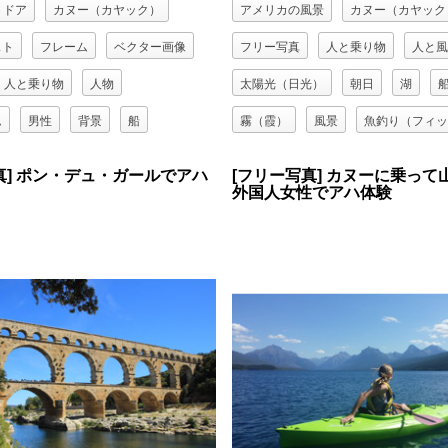
トドア
カヌー（カヤック）
アメリカの風景
カヌー（カヤック
スト
フレーム
ベクター画像
フリー写真
人と乗り物
人と風
人と乗り物
人物
太陽光（日光）
朝日
湖
ム
男性
背景
船
霧（霞）
風景
魚釣り（フィッ
真] ポン・デュ・ガールでアハ
[フリー写真] カヌーに乗って
外国人女性でアハ体験