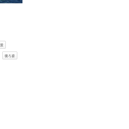
景
後ろ姿