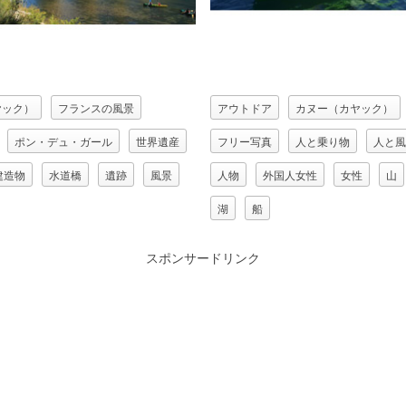
ヤック）
フランスの風景
アウトドア
カヌー（カヤック）
ポン・デュ・ガール
世界遺産
フリー写真
人と乗り物
人と風
建造物
水道橋
遺跡
風景
人物
外国人女性
女性
山
湖
船
スポンサードリンク