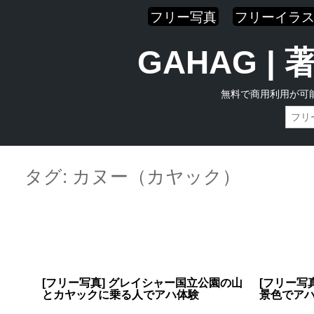
フリー写真
フリーイラ
GAHAG 
無料で商用利用が可
Skip
Main menu
to
タグ:
カヌー（カヤック）
content
[フリー写真] グレイシャー国立公園の山
[フリー写
とカヤックに乗る人でアハ体験
景色でア