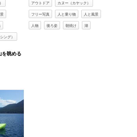
）
アウトドア
カヌー（カヤック）
景
フリー写真
人と乗り物
人と風景
船
人物
後ろ姿
朝焼け
湖
シング）
山を眺める