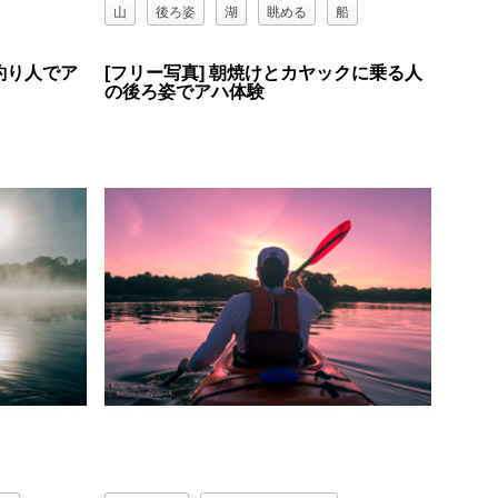
山
後ろ姿
湖
眺める
船
頭に手を当てる
釣り人でア
[フリー写真] 朝焼けとカヤックに乗る人
の後ろ姿でアハ体験