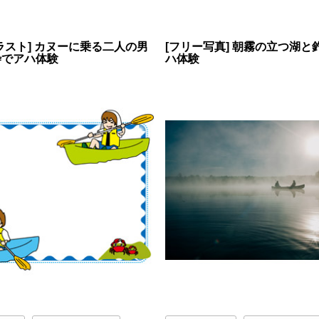
ラスト] カヌーに乗る二人の男
[フリー写真] 朝霧の立つ湖と
枠でアハ体験
ハ体験