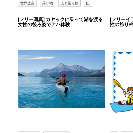
世界遺産
乗り物
人と乗り物
山
湖
船
風景
[フリー写真] カヤックに乗って湖を渡る
[フリーイ
女性の後ろ姿でアハ体験
性の飾り