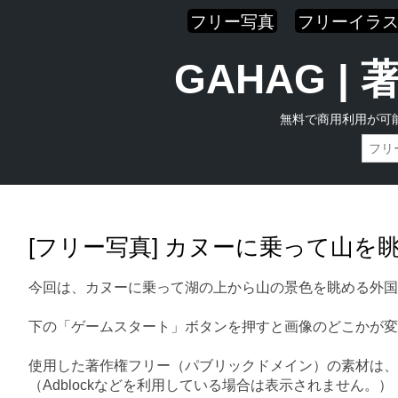
フリー写真
フリーイラ
GAHAG 
無料で商用利用が可
Skip
Main menu
to
content
[フリー写真] カヌーに乗って山
今回は、カヌーに乗って湖の上から山の景色を眺める外国
下の「ゲームスタート」ボタンを押すと画像のどこかが変
使用した著作権フリー（パブリックドメイン）の素材は、
（Adblockなどを利用している場合は表示されません。）