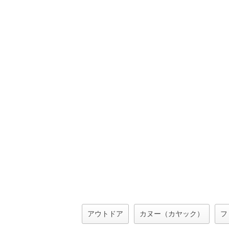
アウトドア
カヌー（カヤック）
フ