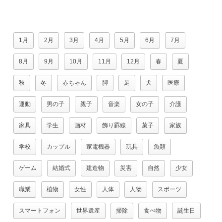
1月
2月
3月
4月
5月
6月
7月
8月
9月
10月
11月
12月
春
夏
秋
冬
赤ちゃん
脚
足
犬
医療
運動
男の子
親子
音楽
女の子
介護
家具
学生
画材
飾り罫線
菓子
家族
学校
カップル
家電機器
玩具
魚類
ゲーム
結婚式
建造物
災害
自然
少女
職業
植物
女性
人体
人物
スポーツ
スマートフォン
世界遺産
掃除
食べ物
誕生日