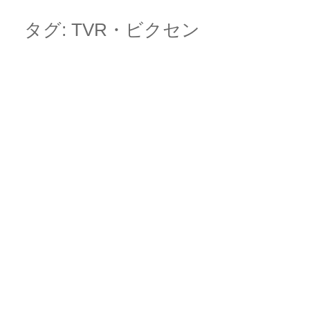
Skip
Main menu
to
タグ:
TVR・ビクセン
content