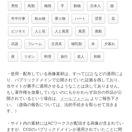
男性
鳥類
梅雨
手
動物
日本人
猫
年中行事
飲み物
乗り物
ハート
背景
花
ビジネス
人と花
人と風景
風景
風船
武器
フレーム
文房具
哺乳類
本
夕暮れ
夜
リボン
料理
旅行
老人
和柄
・使用・配布している画像素材は、すべて
CC0
などの適用によ
り、パブリックドメインで公開されていた証拠を残しており、
当サイトが勝手に適用させるようなことは決してありません。
もし著作権を放棄していないのにもかかわらず自分の作品が公
開されているという場合は、
メールフォーム
よりご報告下さ
い。（虚偽の報告については、法的手続きを取らせて頂きま
す。）
・サイト内の素材にはACワークスが配信する画像が含まれてい
ますが、CC0のパブリックドメインが適用されていたことに間