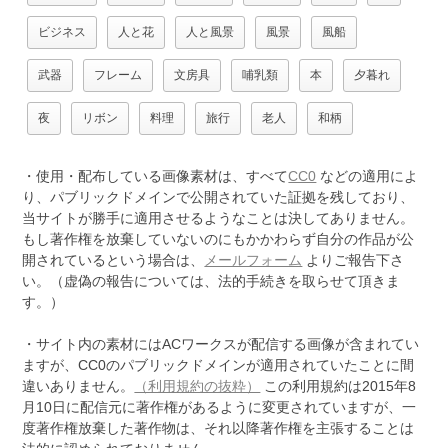
ビジネス
人と花
人と風景
風景
風船
武器
フレーム
文房具
哺乳類
本
夕暮れ
夜
リボン
料理
旅行
老人
和柄
・使用・配布している画像素材は、すべて
CC0
などの適用によ
り、パブリックドメインで公開されていた証拠を残しており、
当サイトが勝手に適用させるようなことは決してありません。
もし著作権を放棄していないのにもかかわらず自分の作品が公
開されているという場合は、
メールフォーム
よりご報告下さ
い。（虚偽の報告については、法的手続きを取らせて頂きま
す。）
・サイト内の素材にはACワークスが配信する画像が含まれてい
ますが、CC0のパブリックドメインが適用されていたことに間
違いありません。
（利用規約の抜粋）
この利用規約は2015年8
月10日に配信元に著作権があるように変更されていますが、一
度著作権放棄した著作物は、それ以降著作権を主張することは