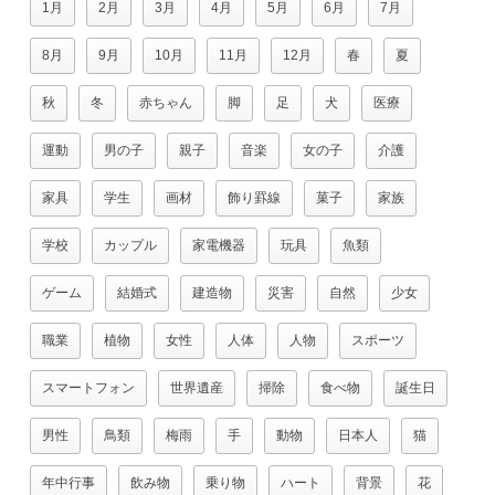
1月
2月
3月
4月
5月
6月
7月
8月
9月
10月
11月
12月
春
夏
秋
冬
赤ちゃん
脚
足
犬
医療
運動
男の子
親子
音楽
女の子
介護
家具
学生
画材
飾り罫線
菓子
家族
学校
カップル
家電機器
玩具
魚類
ゲーム
結婚式
建造物
災害
自然
少女
職業
植物
女性
人体
人物
スポーツ
スマートフォン
世界遺産
掃除
食べ物
誕生日
男性
鳥類
梅雨
手
動物
日本人
猫
年中行事
飲み物
乗り物
ハート
背景
花