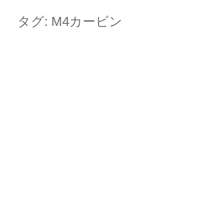
Skip
Main menu
to
タグ:
M4カービン
content