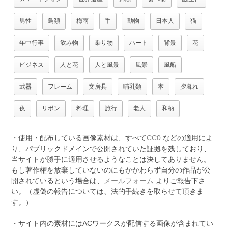
男性
鳥類
梅雨
手
動物
日本人
猫
年中行事
飲み物
乗り物
ハート
背景
花
ビジネス
人と花
人と風景
風景
風船
武器
フレーム
文房具
哺乳類
本
夕暮れ
夜
リボン
料理
旅行
老人
和柄
・使用・配布している画像素材は、すべて
CC0
などの適用によ
り、パブリックドメインで公開されていた証拠を残しており、
当サイトが勝手に適用させるようなことは決してありません。
もし著作権を放棄していないのにもかかわらず自分の作品が公
開されているという場合は、
メールフォーム
よりご報告下さ
い。（虚偽の報告については、法的手続きを取らせて頂きま
す。）
・サイト内の素材にはACワークスが配信する画像が含まれてい