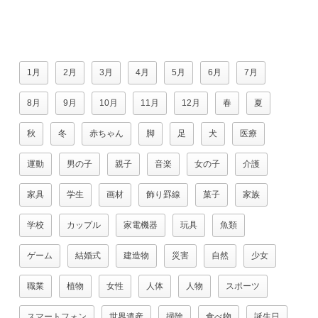
1月
2月
3月
4月
5月
6月
7月
8月
9月
10月
11月
12月
春
夏
秋
冬
赤ちゃん
脚
足
犬
医療
運動
男の子
親子
音楽
女の子
介護
家具
学生
画材
飾り罫線
菓子
家族
学校
カップル
家電機器
玩具
魚類
ゲーム
結婚式
建造物
災害
自然
少女
職業
植物
女性
人体
人物
スポーツ
スマートフォン
世界遺産
掃除
食べ物
誕生日