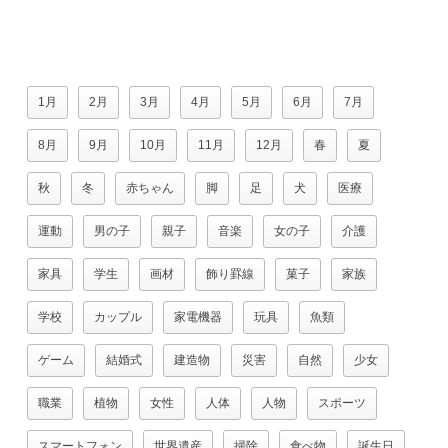
1月
2月
3月
4月
5月
6月
7月
8月
9月
10月
11月
12月
春
夏
秋
冬
赤ちゃん
脚
足
犬
医療
運動
男の子
親子
音楽
女の子
介護
家具
学生
画材
飾り罫線
菓子
家族
学校
カップル
家電機器
玩具
魚類
ゲーム
結婚式
建造物
災害
自然
少女
職業
植物
女性
人体
人物
スポーツ
スマートフォン
世界遺産
掃除
食べ物
誕生日