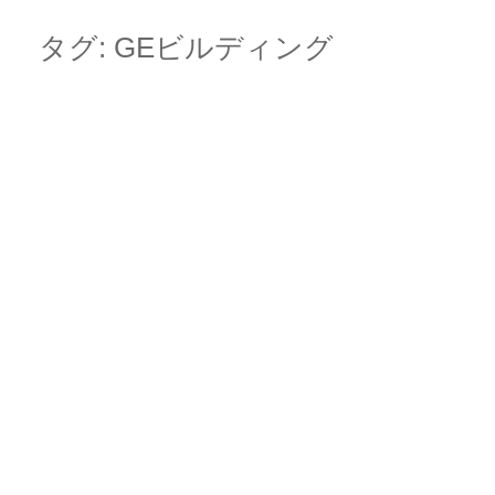
Skip
Main menu
to
タグ:
GEビルディング
content