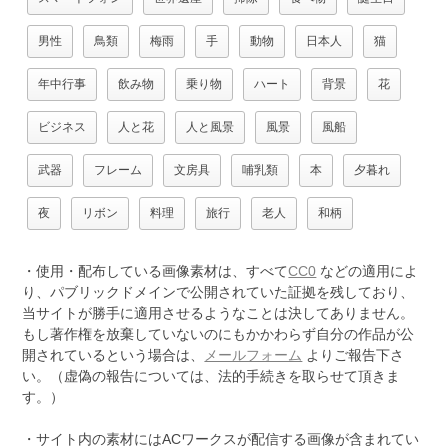
男性
鳥類
梅雨
手
動物
日本人
猫
年中行事
飲み物
乗り物
ハート
背景
花
ビジネス
人と花
人と風景
風景
風船
武器
フレーム
文房具
哺乳類
本
夕暮れ
夜
リボン
料理
旅行
老人
和柄
・使用・配布している画像素材は、すべて
CC0
などの適用によ
り、パブリックドメインで公開されていた証拠を残しており、
当サイトが勝手に適用させるようなことは決してありません。
もし著作権を放棄していないのにもかかわらず自分の作品が公
開されているという場合は、
メールフォーム
よりご報告下さ
い。（虚偽の報告については、法的手続きを取らせて頂きま
す。）
・サイト内の素材にはACワークスが配信する画像が含まれてい