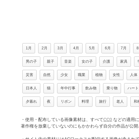
1月
2月
3月
4月
5月
6月
7月
男の子
親子
音楽
女の子
介護
家具
災害
自然
少女
職業
植物
女性
人体
日本人
猫
年中行事
飲み物
乗り物
ハート
夕暮れ
夜
リボン
料理
旅行
老人
和
・使用・配布している画像素材は、すべて
CC0
などの適用に
著作権を放棄していないのにもかかわらず自分の作品が公開