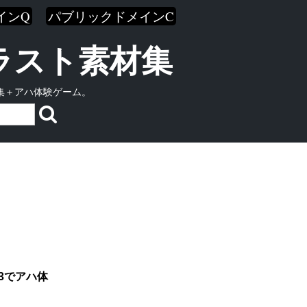
インQ
パブリックドメインC
イラスト素材集
集＋アハ体験ゲーム。
X3でアハ体