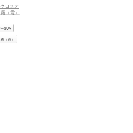
ーSUV
霧（霞）