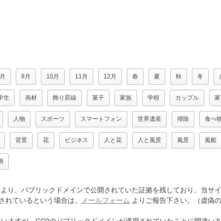
8月
9月
10月
11月
12月
春
夏
秋
冬
学生
画材
飾り罫線
菓子
家族
学校
カップル
家
人物
スポーツ
スマートフォン
世界遺産
掃除
食べ
背景
花
ビジネス
人と花
人と風景
風景
風船
柄
より、パブリックドメインで公開されていた証拠を残しており、当サイ
されているという場合は、
メールフォーム
よりご報告下さい。（虚偽の