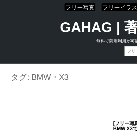
フリー写真
フリーイラ
GAHAG 
無料で商用利用が可
Skip
Main menu
to
タグ:
BMW・X3
content
[フリー写
BMW X