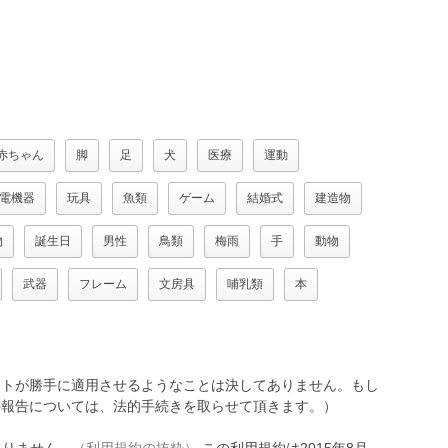
赤ちゃん
脚
足
犬
医療
運動
電機器
玩具
魚類
ゲーム
結婚式
建造物
物
誕生日
男性
鳥類
梅雨
手
動物
武器
フレーム
文房具
哺乳類
本
トが勝手に適用させるようなことは決してありません。もし
報告については、法的手続きを取らせて頂きます。）