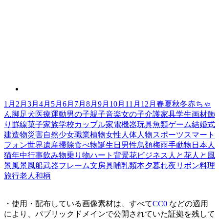
1月
2月
3月
4月
5月
6月
7月
8月
9月
10月
11月
12月
春
夏
秋
冬
赤ちゃ
ん
脚
足
犬
医療
運動
男の子
親子
音楽
女の子
介護
家具
学生
画材
飾
り罫線
菓子
家族
学校
カップル
家電機器
玩具
魚類
ゲーム
結婚式
建造物
災害
自然
少女
職業
植物
女性
人体
人物
スポーツ
スマート
フォン
世界遺産
掃除
食べ物
誕生日
男性
鳥類
梅雨
手
動物
日本人
猫
年中行事
飲み物
乗り物
ハート
背景
花
ビジネス
人と花
人と風
景
風景
風船
武器
フレーム
文房具
哺乳類
本
夕暮れ
夜
リボン
料理
旅行
老人
和柄
・使用・配布している画像素材は、すべて
CC0
などの適用
により、パブリックドメインで公開されていた証拠を残して