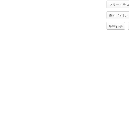
フリーイラ
寿司（すし
年中行事
福豆（炒り
落花生（ラ
赤鬼
青