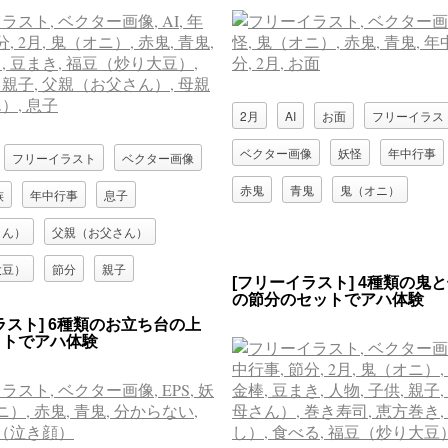
2月
AI
お面
フリーイラス
ベクター画像
妖怪
年中行事
フリーイラスト
ベクター画像
赤鬼
青鬼
鬼（オニ）
族
年中行事
息子
さん）
父親（お父さん）
大豆）
節分
親子
[フリーイラスト] 4種類の鬼
の節分のセットでアハ体験
豆まき
赤鬼
青鬼
ラスト] 6種類のお立ち台の上
ットでアハ体験