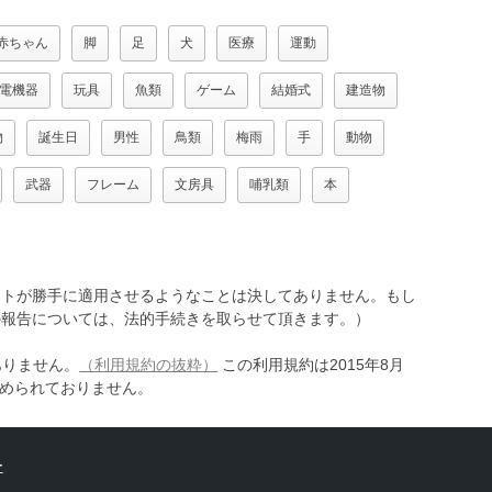
赤ちゃん
脚
足
犬
医療
運動
電機器
玩具
魚類
ゲーム
結婚式
建造物
物
誕生日
男性
鳥類
梅雨
手
動物
武器
フレーム
文房具
哺乳類
本
トが勝手に適用させるようなことは決してありません。もし
報告については、法的手続きを取らせて頂きます。）
ありません。
（利用規約の抜粋）
この利用規約は2015年8月
認められておりません。
ー