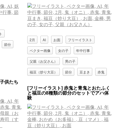
ト
2月
AI
お面
フリーイラスト
節分
ベクター画像
女の子
年中行事
父親（お父さん）
男の子
福豆（炒り大豆）
節分
豆まき
赤鬼
と子供たち
金棒
青鬼
鬼（オニ）
[フリーイラスト] 赤鬼と青鬼とおたふく
と福豆の8種類の節分のセットでアハ体
験