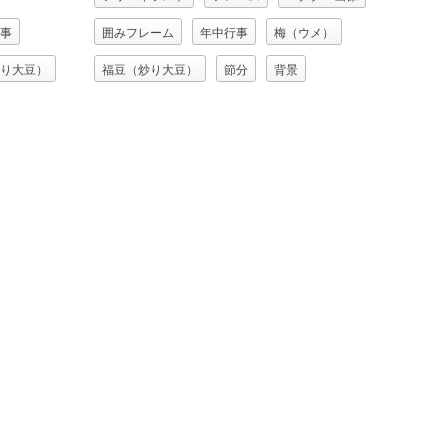
事
囲みフレーム
年中行事
梅（ウメ）
り大豆）
福豆（炒り大豆）
節分
背景
赤鬼
豆（マメ）
豆まき
赤鬼
金棒
青鬼
鬼（オニ）