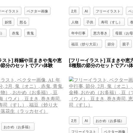
リーイラスト
ベクター画像
2月
AI
フリーイラスト
ベ
妖怪
怒る
人物
子供
寿司（すし）
顔）
赤鬼
青鬼
年中行事
恵方巻き
母親（お母
福豆（炒り大豆）
節分
親子
赤鬼
金棒
青鬼
食べる
ラスト] 柊鰯や豆まきや鬼や恵
[フリーイラスト] 豆まきや恵
の節分のセットでアハ体験
8種類の節分のセットでアハ
鬼（オニ）
2月
AI
おかめ（お多福）
おかめ（お多福）
フリーイラスト
ベクター画像