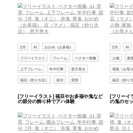
2月
AI
おかめ（お多福）
2月
AI
フリーイラスト
フレーム
ベクター画像
人物
家
上下フレーム
年中行事
恵方巻き
母親（お母
福豆（炒り大豆）
節分
背景
福豆（炒り
豆（マメ）
赤鬼
青鬼
鬼（オニ）
豆（マメ）
[フリーイラスト] 福豆やお多福や鬼など
[フリーイ
の節分の飾り枠でアハ体験
の鬼のセ
鬼（オニ）