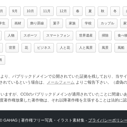
8月
9月
10月
11月
12月
春
夏
秋
冬
学生
画材
飾り罫線
菓子
家族
学校
カップル
家
人物
スポーツ
スマートフォン
世界遺産
掃除
食べ
背景
花
ビジネス
人と花
人と風景
風景
風船
柄
より、パブリックドメインで公開されていた証拠を残しており、当サイ
されているという場合は、
メールフォーム
よりご報告下さい。（虚偽の
ていますが、CC0のパブリックドメインが適用されていたことに間違い
一度著作権放棄した著作物は、それ以降著作権を主張することは法的に
© GAHAG | 著作権フリー写真・イラスト素材集 -
プライバシーポリシ