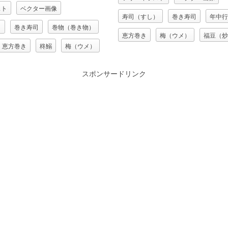
スト
ベクター画像
寿司（すし）
巻き寿司
年中行
）
巻き寿司
巻物（巻き物）
恵方巻き
梅（ウメ）
福豆（炒
恵方巻き
柊鰯
梅（ウメ）
節分
豆（マメ）
豆まき
大豆）
節分
金棒
青鬼
鬼（オニ）
スポンサードリンク
ッカセイ）
豆（マメ）
豆まき
鬼
鬼（オニ）