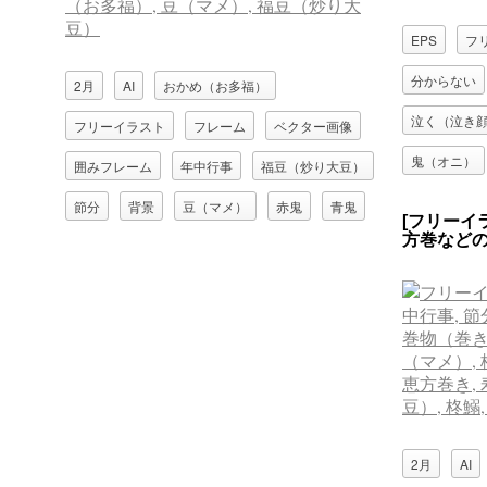
EPS
フ
分からない
2月
AI
おかめ（お多福）
泣く（泣き
フリーイラスト
フレーム
ベクター画像
鬼（オニ）
囲みフレーム
年中行事
福豆（炒り大豆）
節分
背景
豆（マメ）
赤鬼
青鬼
[フリーイ
方巻など
鬼（オニ）
2月
AI