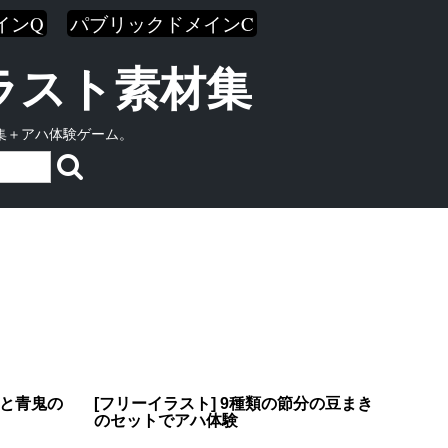
インQ
パブリックドメインC
イラスト素材集
集＋アハ体験ゲーム。
鬼と青鬼の
[フリーイラスト] 9種類の節分の豆まき
のセットでアハ体験