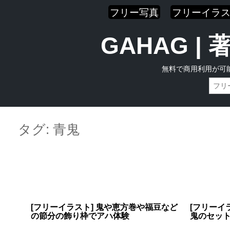
フリー写真
フリーイラ
GAHAG 
無料で商用利用が可
Skip
Main menu
to
タグ:
青鬼
content
[フリーイラスト] 鬼や恵方巻や福豆など
[フリーイ
の節分の飾り枠でアハ体験
鬼のセッ