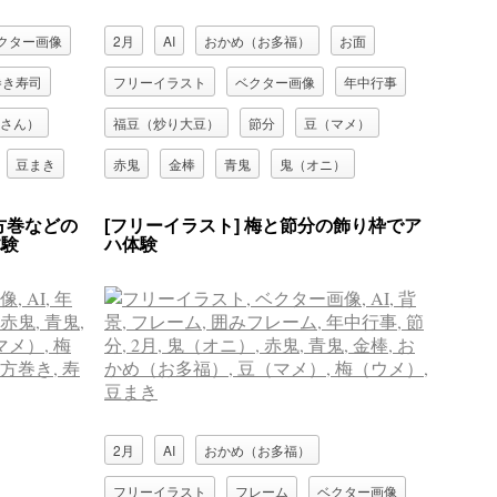
クター画像
2月
AI
おかめ（お多福）
お面
巻き寿司
フリーイラスト
ベクター画像
年中行事
さん）
福豆（炒り大豆）
節分
豆（マメ）
豆まき
赤鬼
金棒
青鬼
鬼（オニ）
方巻などの
[フリーイラスト] 梅と節分の飾り枠でア
体験
ハ体験
2月
AI
おかめ（お多福）
フリーイラスト
フレーム
ベクター画像