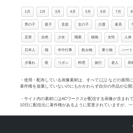
1月
2月
3月
4月
5月
6月
7月
男の子
親子
音楽
女の子
介護
家具
災害
自然
少女
職業
植物
女性
人体
日本人
猫
年中行事
飲み物
乗り物
ハート
夕暮れ
夜
リボン
料理
旅行
老人
和
・使用・配布している画像素材は、すべて
CC0
などの適用に
著作権を放棄していないのにもかかわらず自分の作品が公開
・サイト内の素材にはACワークスが配信する画像が含まれ
10日に配信元に著作権があるように変更されていますが、