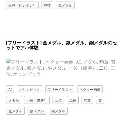
卓球（ピンポン）
球技
金メダル
[フリーイラスト] 金メダル、銀メダル、銅メダルのセ
ットでアハ体験
AI
オリンピック
フリーイラスト
ベクター画像
メダル
一位（優勝）
三位
二位
勲章
賞
金メダル
銀メダル
銅メダル