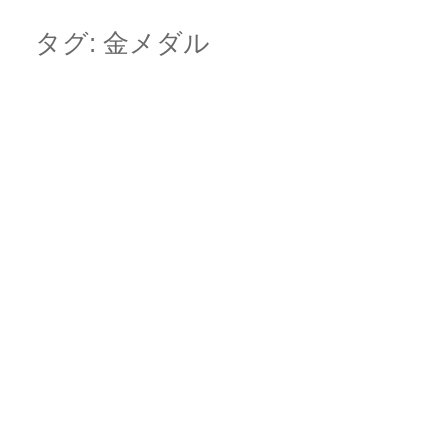
Skip
Main menu
to
タグ:
金メダル
content