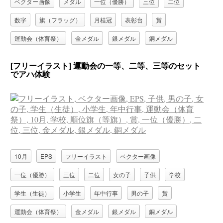
ベクター画像
メダル
一位（優勝）
三位
二位
数字
旗（フラッグ）
月桂冠
表彰台
賞
運動会（体育祭）
金メダル
銀メダル
銅メダル
順位旗（等旗）
[フリーイラスト] 運動会の一等、二等、三等のセット
でアハ体験
10月
EPS
フリーイラスト
ベクター画像
一位（優勝）
三位
二位
女の子
子供
学校
学生（生徒）
小学生
年中行事
男の子
賞
運動会（体育祭）
金メダル
銀メダル
銅メダル