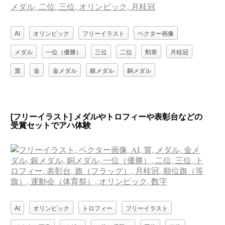
AI
オリンピック
フリーイラスト
ベクター画像
メダル
一位（優勝）
三位
二位
勲章
月桂冠
賞
金
金メダル
銀メダル
銅メダル
[フリーイラスト] メダルやトロフィーや表彰台などの
受賞セットでアハ体験
AI
オリンピック
トロフィー
フリーイラスト