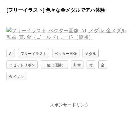
順位旗（等旗）
[フリーイラスト] 色々な金メダルでアハ体験
AI
フリーイラスト
ベクター画像
メダル
ロゼットリボン
一位（優勝）
勲章
賞
金
金メダル
スポンサードリンク