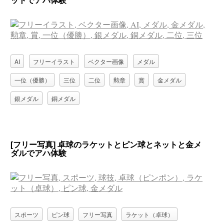
ットでアハ体験
AI
フリーイラスト
ベクター画像
メダル
一位（優勝）
三位
二位
勲章
賞
金メダル
銀メダル
銅メダル
[フリー写真] 卓球のラケットとピン球とネットと金メ
ダルでアハ体験
スポーツ
ピン球
フリー写真
ラケット（卓球）