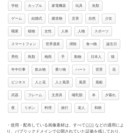
学校
カップル
家電機器
玩具
魚類
ゲーム
結婚式
建造物
災害
自然
少女
職業
植物
女性
人体
人物
スポーツ
スマートフォン
世界遺産
掃除
食べ物
誕生日
男性
鳥類
梅雨
手
動物
日本人
猫
年中行事
飲み物
乗り物
ハート
背景
花
ビジネス
人と花
人と風景
風景
風船
武器
フレーム
文房具
哺乳類
本
夕暮れ
夜
リボン
料理
旅行
老人
和柄
・使用・配布している画像素材は、すべて
CC0
などの適用によ
り、パブリックドメインで公開されていた証拠を残しており、