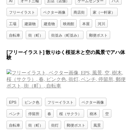
AI
オート三輪
お店（店舗）
ゲームセンター
バス
フリーイラスト
ベクター画像
商店街
家（一軒家）
工場
建築物
建造物
映画館
本屋
河川
自転車
街（町）
街並み（町並み）
郵便ポスト
風景
[フリーイラスト] 散りゆく桜並木と空の風景でアハ体
験
EPS
ピンク色
フリーイラスト
ベクター画像
ベンチ
停留所
春
桜（サクラ）
樹木
空
自転車
街（町）
街灯
郵便ポスト
風景