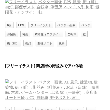
6月
EPS
フリーイラスト
ベクター画像
ベンチ
停留所
梅雨
紫陽花（アジサイ）
自転車
虹
街（町）
街灯
郵便ポスト
風景
[フリーイラスト] 商店街の街並みでアハ体験