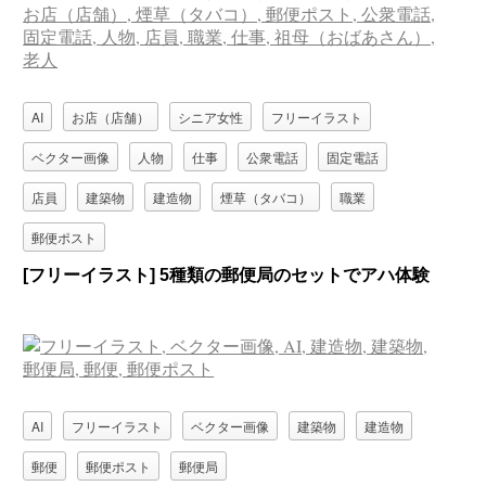
AI
お店（店舗）
シニア女性
フリーイラスト
ベクター画像
人物
仕事
公衆電話
固定電話
店員
建築物
建造物
煙草（タバコ）
職業
郵便ポスト
[フリーイラスト] 5種類の郵便局のセットでアハ体験
AI
フリーイラスト
ベクター画像
建築物
建造物
郵便
郵便ポスト
郵便局