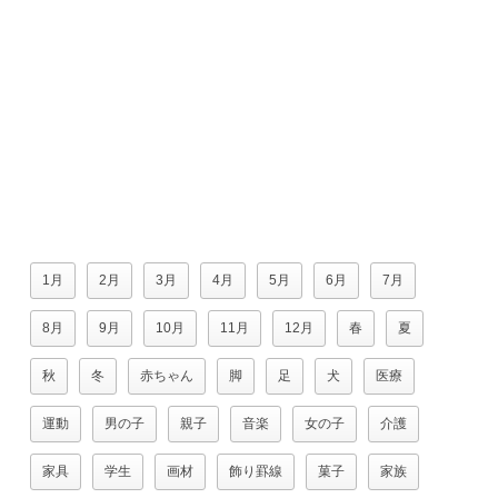
1月
2月
3月
4月
5月
6月
7月
8月
9月
10月
11月
12月
春
夏
秋
冬
赤ちゃん
脚
足
犬
医療
運動
男の子
親子
音楽
女の子
介護
家具
学生
画材
飾り罫線
菓子
家族