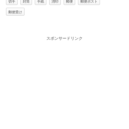
切手
封筒
手紙
消印
郵便
郵便ポスト
郵便受け
スポンサードリンク