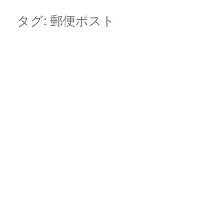
Skip
Main menu
to
タグ:
郵便ポスト
content