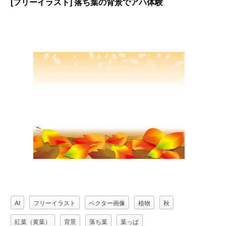
[フリーイラスト] 落ち葉の背景でアハ体験
AI
フリーイラスト
ベクター画像
植物
秋
紅葉（黄葉）
背景
落ち葉
葉っぱ