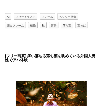
AI
フリーイラスト
フレーム
ベクター画像
囲みフレーム
植物
秋
背景
落ち葉
葉っぱ
[フリー写真] 舞い落ちる落ち葉を眺めている外国人男
性でアハ体験