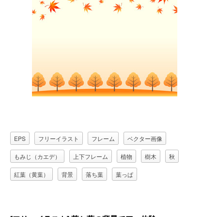
EPS
フリーイラスト
フレーム
ベクター画像
もみじ（カエデ）
上下フレーム
植物
樹木
秋
紅葉（黄葉）
背景
落ち葉
葉っぱ