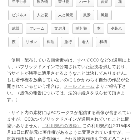
年中行事
飲み物
乗り物
ハート
背景
花
ビジネス
人と花
人と風景
風景
風船
武器
フレーム
文房具
哺乳類
本
夕暮れ
夜
リボン
料理
旅行
老人
和柄
・使用・配布している画像素材は、すべて
CC0
などの適用によ
り、パブリックドメインで公開されていた証拠を残しており、
当サイトが勝手に適用させるようなことは決してありません。
もし著作権を放棄していないのにもかかわらず自分の作品が公
開されているという場合は、
メールフォーム
よりご報告下さ
い。（虚偽の報告については、法的手続きを取らせて頂きま
す。）
・サイト内の素材にはACワークスが配信する画像が含まれてい
ますが、CC0のパブリックドメインが適用されていたことに間
違いありません。
（利用規約の抜粋）
この利用規約は2015年8
月10日に配信元に著作権があるように変更されていますが、一
度著作権放棄した著作物は、それ以降著作権を主張することは