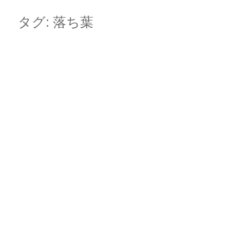
Skip
Main menu
to
タグ:
落ち葉
content