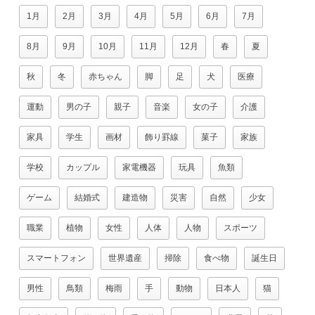
1月
2月
3月
4月
5月
6月
7月
8月
9月
10月
11月
12月
春
夏
秋
冬
赤ちゃん
脚
足
犬
医療
運動
男の子
親子
音楽
女の子
介護
家具
学生
画材
飾り罫線
菓子
家族
学校
カップル
家電機器
玩具
魚類
ゲーム
結婚式
建造物
災害
自然
少女
職業
植物
女性
人体
人物
スポーツ
スマートフォン
世界遺産
掃除
食べ物
誕生日
男性
鳥類
梅雨
手
動物
日本人
猫