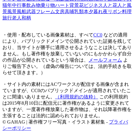
猫
年中行事
飲み物
乗り物
ハート
背景
花
ビジネス
人と花
人と風
景
風景
風船
武器
フレーム
文房具
哺乳類
本
夕暮れ
夜
リボン
料理
旅行
老人
和柄
・使用・配布している画像素材は、すべて
CC0
などの適用
により、パブリックドメインで公開されていた証拠を残して
おり、当サイトが勝手に適用させるようなことは決してあり
ません。もし著作権を放棄していないのにもかかわらず自分
の作品が公開されているという場合は、
メールフォーム
よ
りご報告下さい。（虚偽の報告については、法的手続きを取
らせて頂きます。）
・サイト内の素材にはACワークスが配信する画像が含まれ
ていますが、CC0のパブリックドメインが適用されていたこ
とに間違いありません。
（利用規約の抜粋）
この利用規約
は2015年8月10日に配信元に著作権があるように変更されて
いますが、一度著作権放棄した著作物は、それ以降著作権を
主張することは法的に認められておりません。
© GAHAG | 著作権フリー写真・イラスト素材集 -
プライバ
シーポリシー