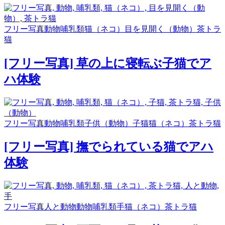
フリー写真
動物
哺乳類
猫（ネコ）
目を見開く（動物）
茶トラ
猫
[フリー写真] 草の上に寝転ぶ子猫でア
ハ体験
フリー写真
動物
哺乳類
子供（動物）
子猫
猫（ネコ）
茶トラ猫
[フリー写真] 撫でられている猫でアハ
体験
フリー写真
人と動物
動物
哺乳類
手
猫（ネコ）
茶トラ猫