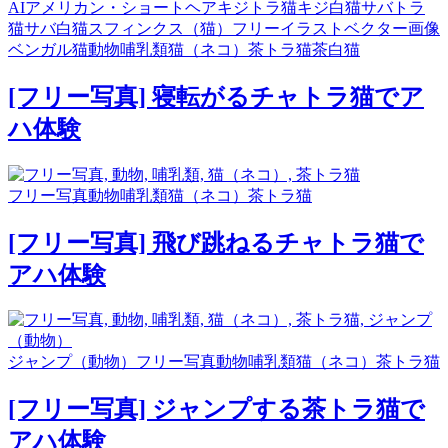
AI
アメリカン・ショートヘア
キジトラ猫
キジ白猫
サバトラ
猫
サバ白猫
スフィンクス（猫）
フリーイラスト
ベクター画像
ベンガル猫
動物
哺乳類
猫（ネコ）
茶トラ猫
茶白猫
[フリー写真] 寝転がるチャトラ猫でア
ハ体験
フリー写真
動物
哺乳類
猫（ネコ）
茶トラ猫
[フリー写真] 飛び跳ねるチャトラ猫で
アハ体験
ジャンプ（動物）
フリー写真
動物
哺乳類
猫（ネコ）
茶トラ猫
[フリー写真] ジャンプする茶トラ猫で
アハ体験