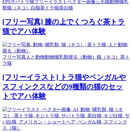
EPS
サバトラ猫
フリーイラスト
ベクター画像
三毛猫
動物
哺乳
類
猫（ネコ）
白猫
茶トラ猫
茶白猫
[フリー写真] 膝の上でくつろぐ茶トラ
猫でアハ体験
フリー写真
人と動物
動物
哺乳類
寝る（動物）
猫（ネコ）
茶ト
ラ猫
[フリーイラスト] トラ猫やベンガルや
スフィンクスなどの9種類の猫のセッ
トでアハ体験