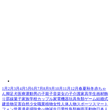
1月
2月
3月
4月
5月
6月
7月
8月
9月
10月
11月
12月
春
夏
秋
冬
赤ちゃ
ん
脚
足
犬
医療
運動
男の子
親子
音楽
女の子
介護
家具
学生
画材
飾
り罫線
菓子
家族
学校
カップル
家電機器
玩具
魚類
ゲーム
結婚式
建造物
災害
自然
少女
職業
植物
女性
人体
人物
スポーツ
スマート
フォン
世界遺産
掃除
食べ物
誕生日
男性
鳥類
梅雨
手
動物
日本人