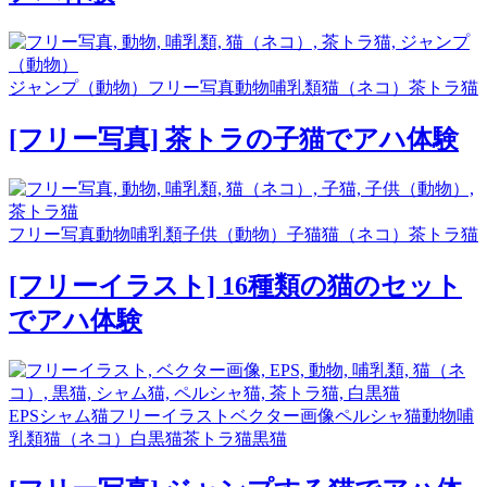
ジャンプ（動物）
フリー写真
動物
哺乳類
猫（ネコ）
茶トラ猫
[フリー写真] 茶トラの子猫でアハ体験
フリー写真
動物
哺乳類
子供（動物）
子猫
猫（ネコ）
茶トラ猫
[フリーイラスト] 16種類の猫のセット
でアハ体験
EPS
シャム猫
フリーイラスト
ベクター画像
ペルシャ猫
動物
哺
乳類
猫（ネコ）
白黒猫
茶トラ猫
黒猫