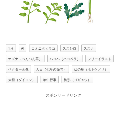
1月
AI
コオニタビラコ
スズシロ
スズナ
ナズナ（ぺんぺん草）
ハコベ（ハコベラ）
フリーイラスト
ベクター画像
人日（七草の節句）
仏の座（ホトケノザ）
大根（ダイコン）
年中行事
御形（ゴギョウ）
春の七種（春の七草）
植物
母子草（ハハコグサ）
スポンサードリンク
芹（セリ）
蕪（カブ）