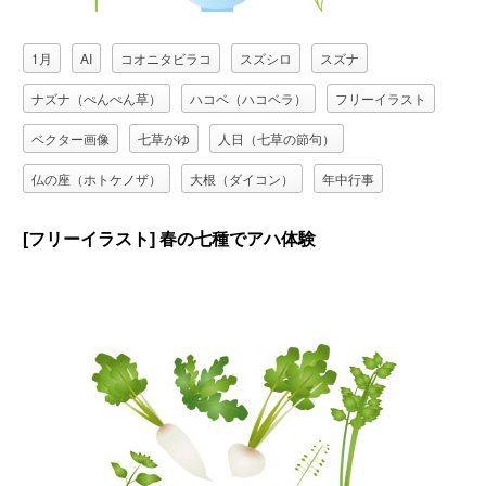
1月
AI
コオニタビラコ
スズシロ
スズナ
ナズナ（ぺんぺん草）
ハコベ（ハコベラ）
フリーイラスト
ベクター画像
七草がゆ
人日（七草の節句）
仏の座（ホトケノザ）
大根（ダイコン）
年中行事
御形（ゴギョウ）
春の七種（春の七草）
植物
[フリーイラスト] 春の七種でアハ体験
母子草（ハハコグサ）
芹（セリ）
蕪（カブ）