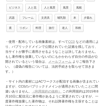
ビジネス
人と花
人と風景
風景
風船
武器
フレーム
文房具
哺乳類
本
夕暮れ
夜
リボン
料理
旅行
老人
和柄
・使用・配布している画像素材は、すべて
CC0
などの適用によ
り、パブリックドメインで公開されていた証拠を残しており、
当サイトが勝手に適用させるようなことは決してありません。
もし著作権を放棄していないのにもかかわらず自分の作品が公
開されているという場合は、
メールフォーム
よりご報告下さ
い。（虚偽の報告については、法的手続きを取らせて頂きま
す。）
・サイト内の素材にはACワークスが配信する画像が含まれてい
ますが、CC0のパブリックドメインが適用されていたことに間
違いありません。
（利用規約の抜粋）
この利用規約は2015年8
月10日に配信元に著作権があるように変更されていますが、一
度著作権放棄した著作物は、それ以降著作権を主張することは