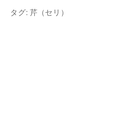
Skip
Main menu
to
タグ:
芹（セリ）
content