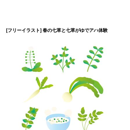
[フリーイラスト] 春の七草と七草がゆでアハ体験