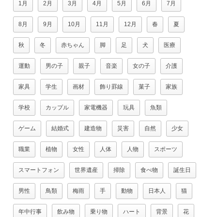
1月
2月
3月
4月
5月
6月
7月
8月
9月
10月
11月
12月
春
夏
秋
冬
赤ちゃん
脚
足
犬
医療
運動
男の子
親子
音楽
女の子
介護
家具
学生
画材
飾り罫線
菓子
家族
学校
カップル
家電機器
玩具
魚類
ゲーム
結婚式
建造物
災害
自然
少女
職業
植物
女性
人体
人物
スポーツ
スマートフォン
世界遺産
掃除
食べ物
誕生日
男性
鳥類
梅雨
手
動物
日本人
猫
年中行事
飲み物
乗り物
ハート
背景
花