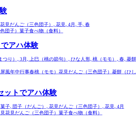
体験
色団子）
菓子
食べ物（食料）
トでアハ体験
）
屏風
年中行事
春
桃（モモ）
花見だんご（三色団子）
菱餅（ひ
のセットでアハ体験
花見
花見だんご（三色団子）
菓子
食べ物（食料）