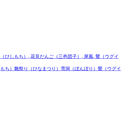
しもち）
雛祭り（ひなまつり）
雪洞（ぼんぼり）
鶯（ウグイ