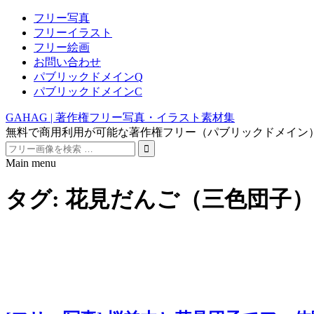
フリー写真
フリーイラスト
フリー絵画
お問い合わせ
パブリックドメインQ
パブリックドメインC
GAHAG | 著作権フリー写真・イラスト素材集
無料で商用利用が可能な著作権フリー（パブリックドメイン
Search
for:
Main menu
Skip
to
タグ:
花見だんご（三色団子）
content