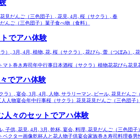
験
だんご（三色団子）
菓子
食べ物（食料）
ットでアハ体験
トマト
巻き寿司
年中行事
日本酒
桜（サクラ）
植物
花
花びら
花見
人々でアハ体験
五人
人物
宴会
年中行事
桜（サクラ）
花見
花見だんご（三色団子
しむ人々のセットでアハ体験
ト
ベクター画像
乾杯
人と花
人物
子供
宴会
家族
巻き寿司
料理
春
男