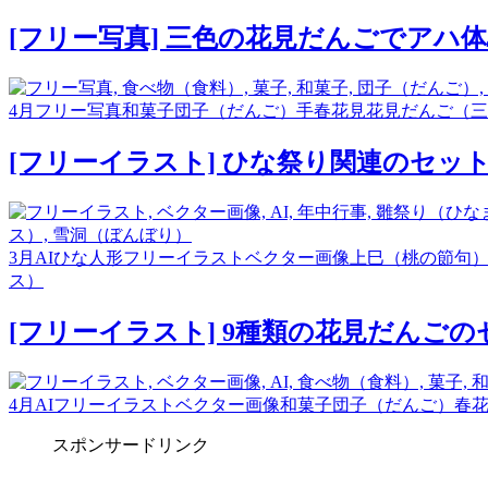
[フリー写真] 三色の花見だんごでアハ
4月
フリー写真
和菓子
団子（だんご）
手
春
花見
花見だんご（三
[フリーイラスト] ひな祭り関連のセッ
3月
AI
ひな人形
フリーイラスト
ベクター画像
上巳（桃の節句
ス）
[フリーイラスト] 9種類の花見だんご
4月
AI
フリーイラスト
ベクター画像
和菓子
団子（だんご）
春
スポンサードリンク