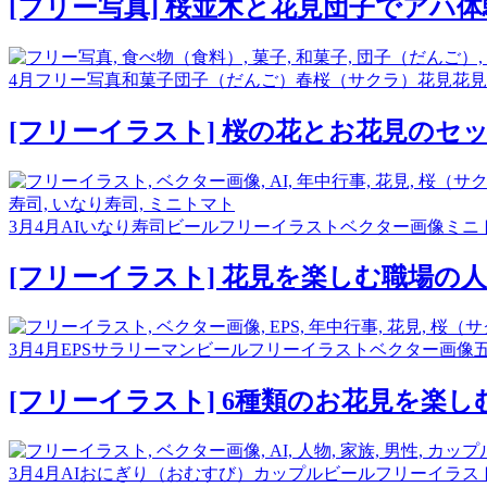
[フリー写真] 桜並木と花見団子でアハ体
4月
フリー写真
和菓子
団子（だんご）
春
桜（サクラ）
花見
花見
[フリーイラスト] 桜の花とお花見のセ
3月
4月
AI
いなり寿司
ビール
フリーイラスト
ベクター画像
ミニ
[フリーイラスト] 花見を楽しむ職場の
3月
4月
EPS
サラリーマン
ビール
フリーイラスト
ベクター画像
[フリーイラスト] 6種類のお花見を楽
3月
4月
AI
おにぎり（おむすび）
カップル
ビール
フリーイラス