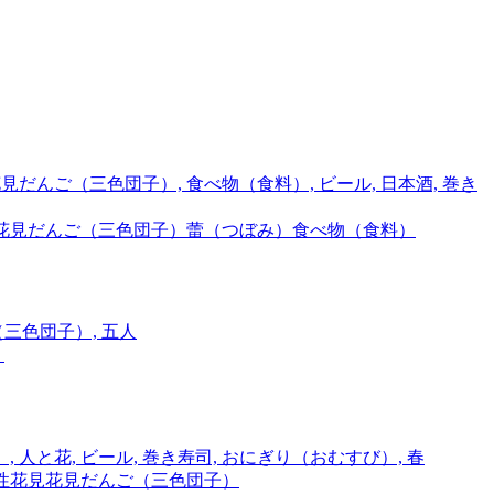
花見だんご（三色団子）
蕾（つぼみ）
食べ物（食料）
）
性
花見
花見だんご（三色団子）