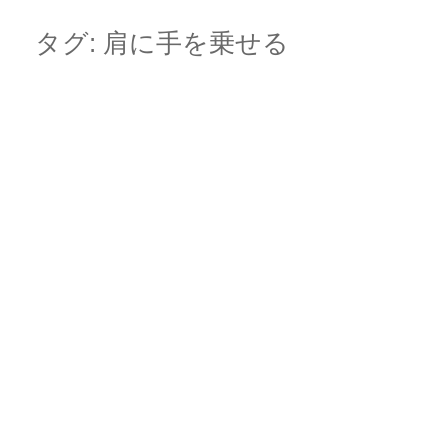
Skip
Main menu
to
タグ:
肩に手を乗せる
content