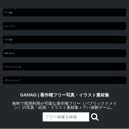
フリー写真
フリーイラスト
フリー絵画
お問い合わせ
パブリックドメインQ
パブリックドメインC
GAHAG | 著作権フリー写真・イラスト素材集
無料で商用利用が可能な著作権フリー（パブリックドメイ
ン）の写真・絵画・イラスト素材集＋アハ体験ゲーム。