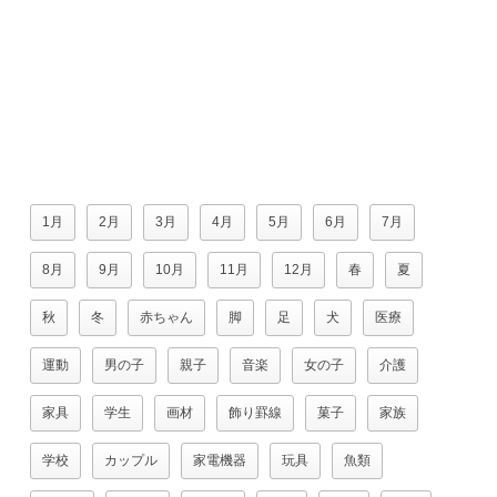
1月
2月
3月
4月
5月
6月
7月
8月
9月
10月
11月
12月
春
夏
秋
冬
赤ちゃん
脚
足
犬
医療
運動
男の子
親子
音楽
女の子
介護
家具
学生
画材
飾り罫線
菓子
家族
学校
カップル
家電機器
玩具
魚類