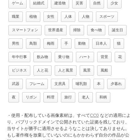
ゲーム
結婚式
建造物
災害
自然
少女
職業
植物
女性
人体
人物
スポーツ
スマートフォン
世界遺産
掃除
食べ物
誕生日
男性
鳥類
梅雨
手
動物
日本人
猫
年中行事
飲み物
乗り物
ハート
背景
花
ビジネス
人と花
人と風景
風景
風船
武器
フレーム
文房具
哺乳類
本
夕暮れ
夜
リボン
料理
旅行
老人
和柄
・使用・配布している画像素材は、すべて
CC0
などの適用によ
り、パブリックドメインで公開されていた証拠を残しており、
当サイトが勝手に適用させるようなことは決してありません。
もし著作権を放棄していないのにもかかわらず自分の作品が公