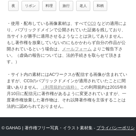
夜
リボン
料理
旅行
老人
和柄
・使用・配布している画像素材は、すべて
CC0
などの適用によ
り、パブリックドメインで公開されていた証拠を残しており、
当サイトが勝手に適用させるようなことは決してありません。
もし著作権を放棄していないのにもかかわらず自分の作品が公
開されているという場合は、
メールフォーム
よりご報告下さ
い。（虚偽の報告については、法的手続きを取らせて頂きま
す。）
・サイト内の素材にはACワークスが配信する画像が含まれてい
ますが、CC0のパブリックドメインが適用されていたことに間
違いありません。
（利用規約の抜粋）
この利用規約は2015年8
月10日に配信元に著作権があるように変更されていますが、一
度著作権放棄した著作物は、それ以降著作権を主張することは
法的に認められておりません。
© GAHAG | 著作権フリー写真・イラスト素材集 -
プライバシーポリシ