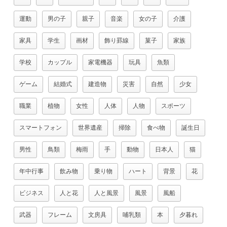
運動
男の子
親子
音楽
女の子
介護
家具
学生
画材
飾り罫線
菓子
家族
学校
カップル
家電機器
玩具
魚類
ゲーム
結婚式
建造物
災害
自然
少女
職業
植物
女性
人体
人物
スポーツ
スマートフォン
世界遺産
掃除
食べ物
誕生日
男性
鳥類
梅雨
手
動物
日本人
猫
年中行事
飲み物
乗り物
ハート
背景
花
ビジネス
人と花
人と風景
風景
風船
武器
フレーム
文房具
哺乳類
本
夕暮れ