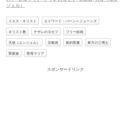
イエス・キリスト
エドワード・バーン＝ジョーンズ
キリスト教
ナザレのヨセフ
フリー絵画
天使（エンジェル）
宗教画
新約聖書
東方の三博士
聖家族
聖母マリア
スポンサードリンク