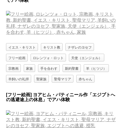
でアハ体験
イエス・キリスト
キリスト教
ナザレのヨセフ
フリー絵画
ロレンツォ・ロット
天使（エンジェル）
宗教画
家族
手を合わす
新約聖書
羊（ヒツジ）
羊飼いの礼拝
聖家族
聖母マリア
赤ちゃん
[フリー絵画] ヨアヒム・パティニール作「エジプトへ
の逃避途上の休息」でアハ体験