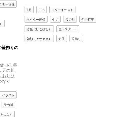
クター画像
7月
EPS
フリーイラスト
ベクター画像
七夕
天の川
年中行事
）
彦星（ひこぼし）
星（スター）
朝顔（アサガオ）
短冊
笹飾り
や笹飾りの
織姫（おりひめ）
ーイラスト
天の川
をつなぐ