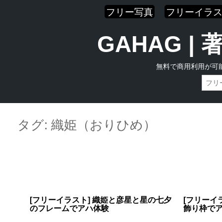
フリー写真
フリーイラ
GAHAG 
無料で商用利用が可
Skip
Main menu
to
タグ:
織姫（おりひめ）
content
[フリーイラスト] 織姫と彦星と星の七夕
[フリーイ
のフレームでアハ体験
飾り枠で