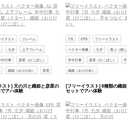
ーイラスト
フレーム
7月
EPS
フリーイラスト
像
七夕
上下フレーム
ベクター画像
七夕
喜ぶ（嬉し
年中行事
彦星（ひこぼし）
年中行事
彦星（ひこぼし）
手
）
織姫（おりひめ）
背景
織姫（おりひめ）
ラスト] 天の川と織姫と彦星の
[フリーイラスト] 8種類の織
景でアハ体験
セットでアハ体験