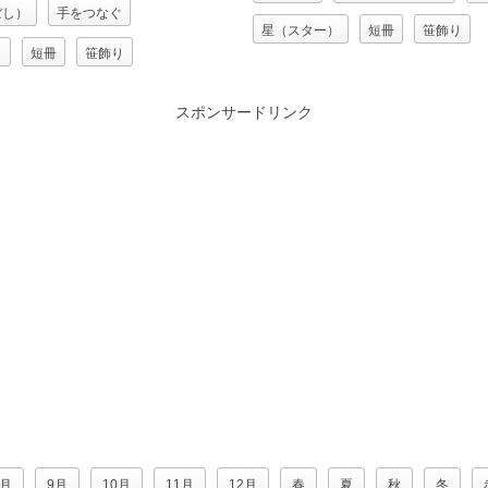
ぼし）
手をつなぐ
星（スター）
短冊
笹飾り
）
短冊
笹飾り
織姫（おりひめ）
ひめ）
スポンサードリンク
8月
9月
10月
11月
12月
春
夏
秋
冬