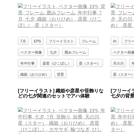
7月
EPS
フリーイラスト
フレーム
AI
フリ
ベクター画像
七夕
囲みフレーム
ベクター画
年中行事
彦星（ひこぼし）
星（スター）
天の川
織姫（おりひめ）
背景
星（スター
[フリーイラスト] 織姫や彦星や笹飾りな
[フリーイ
どの七夕関連のセットでアハ体験
七夕の背