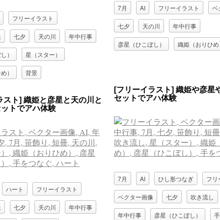
7月
AI
フリーイラスト
ベ
フリーイラスト
七夕
天の川
年中行事
像
七夕
天の川
年中行事
彦星（ひこぼし）
織姫（おりひめ
ぼし）
星（スター）
ひめ）
背景
[フリーイラスト] 織姫や彦星
セットでアハ体験
ラスト] 織姫と彦星と天の川と
セットでアハ体験
7月
AI
ひし形つなぎ
フリ
ハート
フリーイラスト
ベクター画像
七夕
吹き流し
像
七夕
天の川
年中行事
年中行事
彦星（ひこぼし）
手