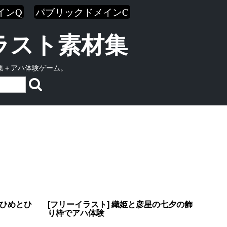
インQ
パブリックドメインC
イラスト素材集
集＋アハ体験ゲーム。
りひめとひ
[フリーイラスト] 織姫と彦星の七夕の飾
り枠でアハ体験