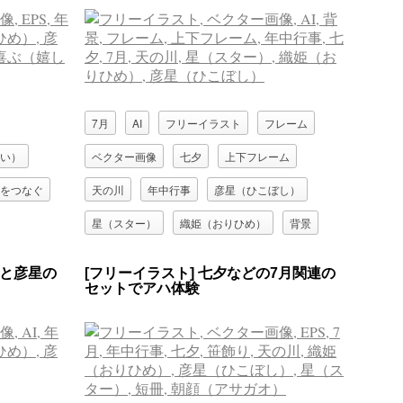
7月
AI
フリーイラスト
フレーム
い）
ベクター画像
七夕
上下フレーム
をつなぐ
天の川
年中行事
彦星（ひこぼし）
星（スター）
織姫（おりひめ）
背景
姫と彦星の
[フリーイラスト] 七夕などの7月関連の
セットでアハ体験