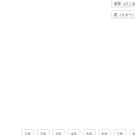
彦星（ひこ
星（スター
織姫（おり
1月
2月
3月
4月
5月
6月
7月