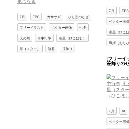
7月
EPS
7月
EPS
カササギ
ひし形つなぎ
ベクター画
フリーイラスト
ベクター画像
七夕
彦星（ひこ
天の川
年中行事
彦星（ひこぼし）
織姫（おり
星（スター）
短冊
笹飾り
[フリーイ
織姫（おりひめ）
輪つなぎ
笹飾りの
7月
AI
ベクター画