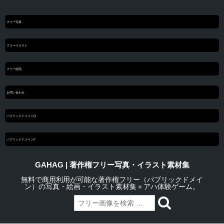
フリー写真
フリーイラスト
フリー絵画
お問い合わせ
パブリックドメインQ
パブリックドメインC
GAHAG | 著作権フリー写真・イラスト素材集
無料で商用利用が可能な著作権フリー（パブリックドメイ
ン）の写真・絵画・イラスト素材集＋アハ体験ゲーム。