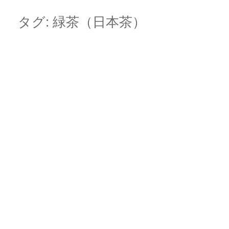
Skip
Main menu
to
タグ:
緑茶（日本茶）
content