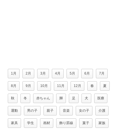
1月
2月
3月
4月
5月
6月
7月
8月
9月
10月
11月
12月
春
夏
秋
冬
赤ちゃん
脚
足
犬
医療
運動
男の子
親子
音楽
女の子
介護
家具
学生
画材
飾り罫線
菓子
家族