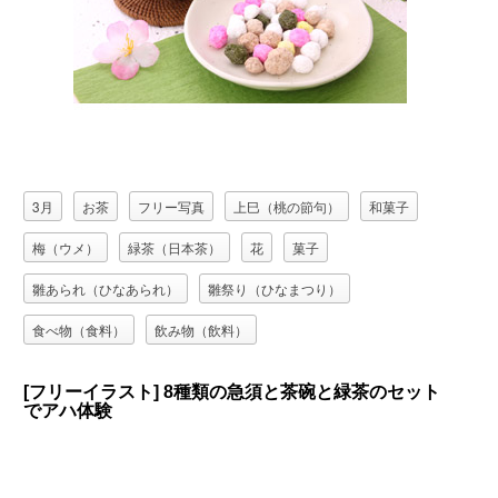
3月
お茶
フリー写真
上巳（桃の節句）
和菓子
梅（ウメ）
緑茶（日本茶）
花
菓子
雛あられ（ひなあられ）
雛祭り（ひなまつり）
食べ物（食料）
飲み物（飲料）
[フリーイラスト] 8種類の急須と茶碗と緑茶のセット
でアハ体験