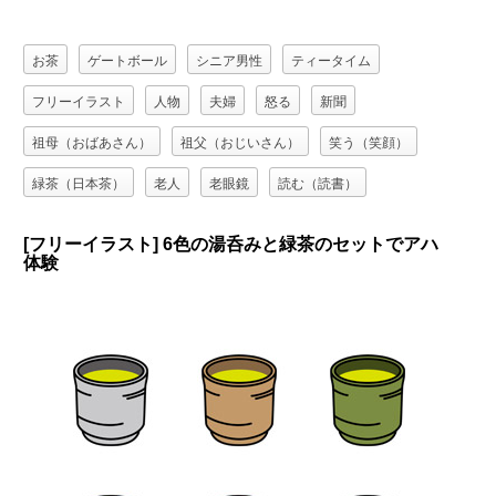
お茶
ゲートボール
シニア男性
ティータイム
フリーイラスト
人物
夫婦
怒る
新聞
祖母（おばあさん）
祖父（おじいさん）
笑う（笑顔）
緑茶（日本茶）
老人
老眼鏡
読む（読書）
[フリーイラスト] 6色の湯呑みと緑茶のセットでアハ
体験