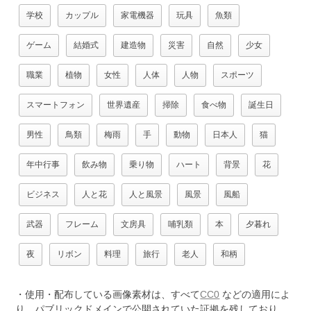
学校
カップル
家電機器
玩具
魚類
ゲーム
結婚式
建造物
災害
自然
少女
職業
植物
女性
人体
人物
スポーツ
スマートフォン
世界遺産
掃除
食べ物
誕生日
男性
鳥類
梅雨
手
動物
日本人
猫
年中行事
飲み物
乗り物
ハート
背景
花
ビジネス
人と花
人と風景
風景
風船
武器
フレーム
文房具
哺乳類
本
夕暮れ
夜
リボン
料理
旅行
老人
和柄
・使用・配布している画像素材は、すべて
CC0
などの適用によ
り、パブリックドメインで公開されていた証拠を残しており、