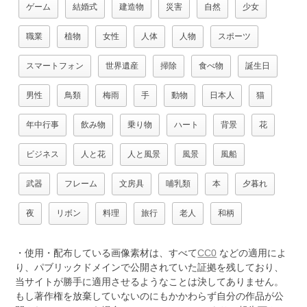
ゲーム
結婚式
建造物
災害
自然
少女
職業
植物
女性
人体
人物
スポーツ
スマートフォン
世界遺産
掃除
食べ物
誕生日
男性
鳥類
梅雨
手
動物
日本人
猫
年中行事
飲み物
乗り物
ハート
背景
花
ビジネス
人と花
人と風景
風景
風船
武器
フレーム
文房具
哺乳類
本
夕暮れ
夜
リボン
料理
旅行
老人
和柄
・使用・配布している画像素材は、すべて
CC0
などの適用によ
り、パブリックドメインで公開されていた証拠を残しており、
当サイトが勝手に適用させるようなことは決してありません。
もし著作権を放棄していないのにもかかわらず自分の作品が公