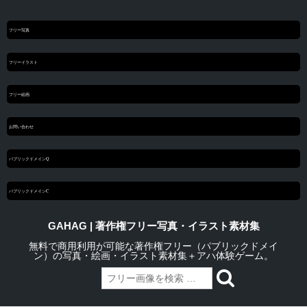
フリー写真
フリーイラスト
フリー絵画
お問い合わせ
パブリックドメインQ
パブリックドメインC
GAHAG | 著作権フリー写真・イラスト素材集
無料で商用利用が可能な著作権フリー（パブリックドメイ
ン）の写真・絵画・イラスト素材集＋アハ体験ゲーム。