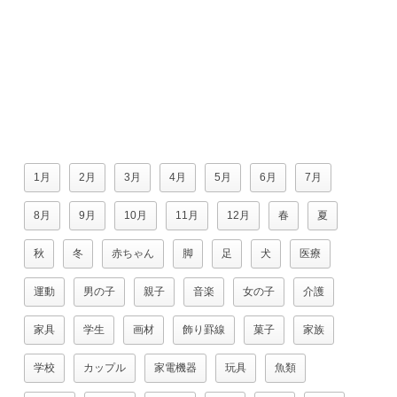
1月
2月
3月
4月
5月
6月
7月
8月
9月
10月
11月
12月
春
夏
秋
冬
赤ちゃん
脚
足
犬
医療
運動
男の子
親子
音楽
女の子
介護
家具
学生
画材
飾り罫線
菓子
家族
学校
カップル
家電機器
玩具
魚類