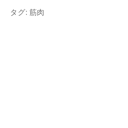
Skip
Main menu
to
タグ:
筋肉
content