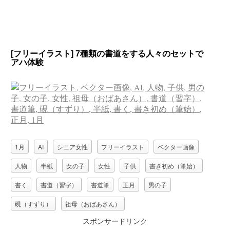
[フリーイラスト] 7種類の書道をする人々のセットで
アハ体験
1月
AI
シニア女性
フリーイラスト
ベクター画像
人物
半紙
女の子
女性
子供
書き初め（筆始）
書く
書道（習字）
書道筆
正月
男の子
硯（すずり）
祖母（おばあさん）
スポンサードリンク