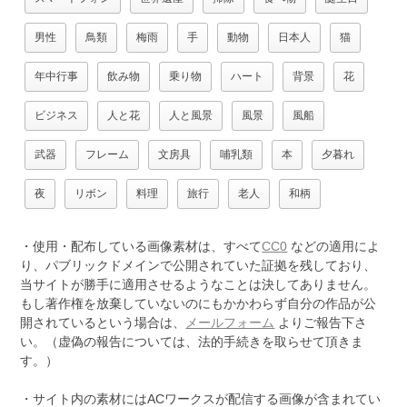
男性
鳥類
梅雨
手
動物
日本人
猫
年中行事
飲み物
乗り物
ハート
背景
花
ビジネス
人と花
人と風景
風景
風船
武器
フレーム
文房具
哺乳類
本
夕暮れ
夜
リボン
料理
旅行
老人
和柄
・使用・配布している画像素材は、すべて
CC0
などの適用によ
り、パブリックドメインで公開されていた証拠を残しており、
当サイトが勝手に適用させるようなことは決してありません。
もし著作権を放棄していないのにもかかわらず自分の作品が公
開されているという場合は、
メールフォーム
よりご報告下さ
い。（虚偽の報告については、法的手続きを取らせて頂きま
す。）
・サイト内の素材にはACワークスが配信する画像が含まれてい