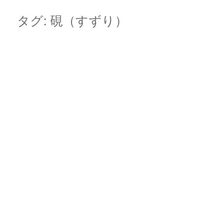
Skip
Main menu
to
タグ:
硯（すずり）
content