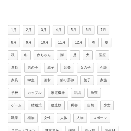
1月
2月
3月
4月
5月
6月
7月
8月
9月
10月
11月
12月
春
夏
秋
冬
赤ちゃん
脚
足
犬
医療
運動
男の子
親子
音楽
女の子
介護
家具
学生
画材
飾り罫線
菓子
家族
学校
カップル
家電機器
玩具
魚類
ゲーム
結婚式
建造物
災害
自然
少女
職業
植物
女性
人体
人物
スポーツ
スマートフォン
世界遺産
掃除
食べ物
誕生日