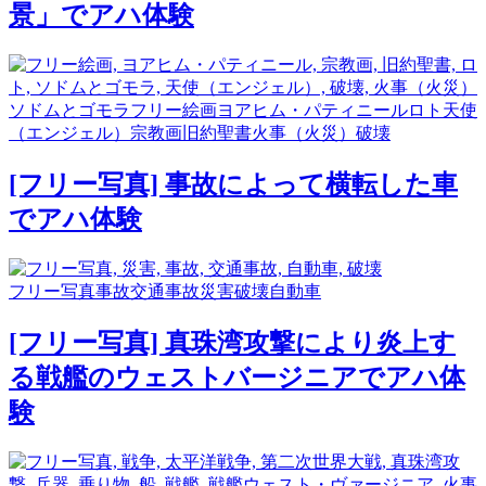
景」でアハ体験
ソドムとゴモラ
フリー絵画
ヨアヒム・パティニール
ロト
天使
（エンジェル）
宗教画
旧約聖書
火事（火災）
破壊
[フリー写真] 事故によって横転した車
でアハ体験
フリー写真
事故
交通事故
災害
破壊
自動車
[フリー写真] 真珠湾攻撃により炎上す
る戦艦のウェストバージニアでアハ体
験