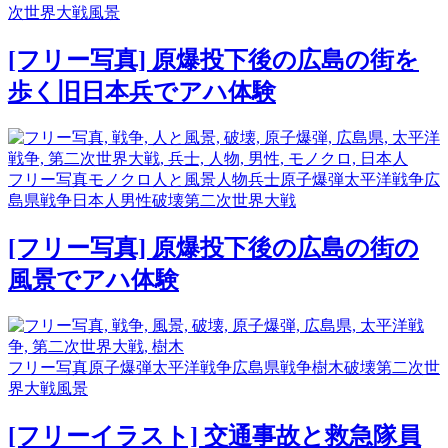
次世界大戦
風景
[フリー写真] 原爆投下後の広島の街を
歩く旧日本兵でアハ体験
フリー写真
モノクロ
人と風景
人物
兵士
原子爆弾
太平洋戦争
広
島県
戦争
日本人
男性
破壊
第二次世界大戦
[フリー写真] 原爆投下後の広島の街の
風景でアハ体験
フリー写真
原子爆弾
太平洋戦争
広島県
戦争
樹木
破壊
第二次世
界大戦
風景
[フリーイラスト] 交通事故と救急隊員