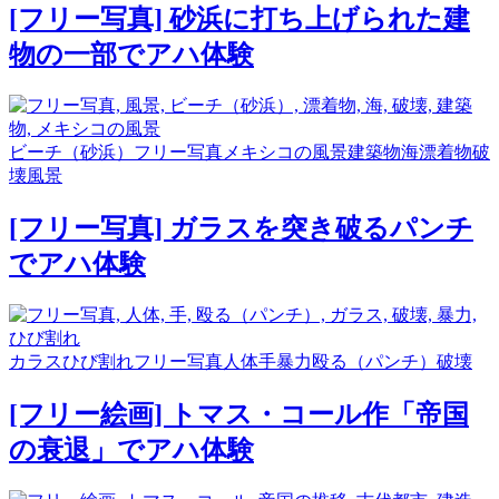
[フリー写真] 砂浜に打ち上げられた建
物の一部でアハ体験
ビーチ（砂浜）
フリー写真
メキシコの風景
建築物
海
漂着物
破
壊
風景
[フリー写真] ガラスを突き破るパンチ
でアハ体験
カラス
ひび割れ
フリー写真
人体
手
暴力
殴る（パンチ）
破壊
[フリー絵画] トマス・コール作「帝国
の衰退」でアハ体験