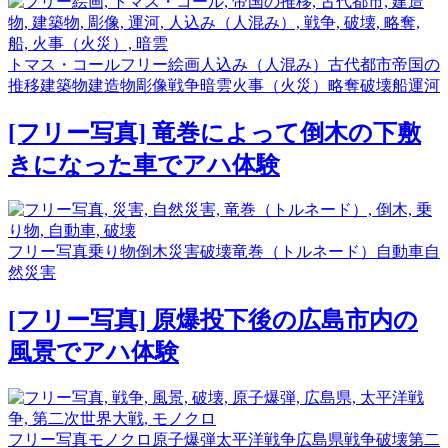
トマス・コール
フリー絵画
人込み（人混み）
古代都市
帝国の
推移
建築物
建造物
彫像
戦争
暗雲
火事（火災）
略奪
破壊
船
運河
[フリー写真] 竜巻によって倒木の下敷
きになった車でアハ体験
フリー写真
乗り物
倒木
災害
破壊
竜巻（トルネード）
自動車
自
然災害
[フリー写真] 原爆投下後の広島市内の
風景でアハ体験
フリー写真
モノクロ
原子爆弾
太平洋戦争
広島県
戦争
破壊
第二