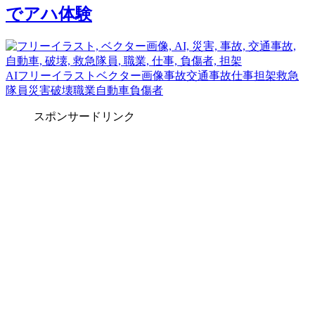
でアハ体験
AI
フリーイラスト
ベクター画像
事故
交通事故
仕事
担架
救急
隊員
災害
破壊
職業
自動車
負傷者
スポンサードリンク