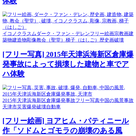
体験
イコノクラスム
ダーク・ファン・デレン
フリー絵画
宗教画
建
築物
建造物
彫像
教会（聖堂）
梯子（はしご）
歴史画
破壊
[フリー写真] 2015年天津浜海新区倉庫爆
発事故によって損壊した建物と車でア
ハ体験
2015年天津浜海新区倉庫爆発事故
フリー写真
中国の風景
事故
天津市
災害
爆発
破壊
自動車
[フリー絵画] ヨアヒム・パティニール
作「ソドムとゴモラの崩壊のある風