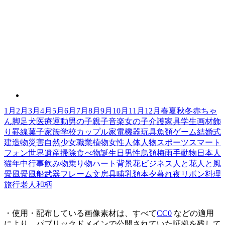
1月
2月
3月
4月
5月
6月
7月
8月
9月
10月
11月
12月
春
夏
秋
冬
赤ちゃ
ん
脚
足
犬
医療
運動
男の子
親子
音楽
女の子
介護
家具
学生
画材
飾
り罫線
菓子
家族
学校
カップル
家電機器
玩具
魚類
ゲーム
結婚式
建造物
災害
自然
少女
職業
植物
女性
人体
人物
スポーツ
スマート
フォン
世界遺産
掃除
食べ物
誕生日
男性
鳥類
梅雨
手
動物
日本人
猫
年中行事
飲み物
乗り物
ハート
背景
花
ビジネス
人と花
人と風
景
風景
風船
武器
フレーム
文房具
哺乳類
本
夕暮れ
夜
リボン
料理
旅行
老人
和柄
・使用・配布している画像素材は、すべて
CC0
などの適用
により、パブリックドメインで公開されていた証拠を残して