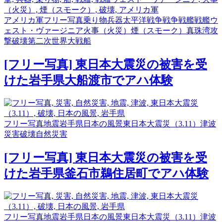
アメリカ軍
フリー写真
乗り物
兵器
太平洋戦争
戦争
戦艦
戦艦ウ
ェスト・ヴァージニア
火事（火災）
煙（スモーク）
真珠湾攻
撃
破壊
第二次世界大戦
船
[フリー写真] 東日本大震災の被害を受
けた岩手県大船渡市でアハ体験
フリー写真
地震
岩手県
日本の風景
東日本大震災（3.11）
津波
災害
破壊
自然災害
[フリー写真] 東日本大震災の被害を受
けた岩手県釜石市鵜住居町でアハ体験
フリー写真
地震
岩手県
日本の風景
東日本大震災（3.11）
津波