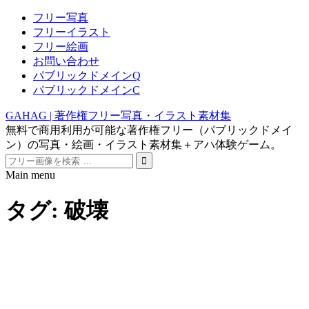
フリー写真
フリーイラスト
フリー絵画
お問い合わせ
パブリックドメインQ
パブリックドメインC
GAHAG | 著作権フリー写真・イラスト素材集
無料で商用利用が可能な著作権フリー（パブリックドメイ
ン）の写真・絵画・イラスト素材集＋アハ体験ゲーム。
Search
for:
Main menu
Skip
to
タグ:
破壊
content