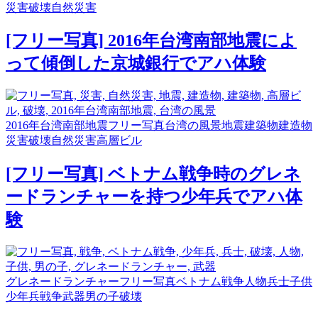
災害
破壊
自然災害
[フリー写真] 2016年台湾南部地震によ
って傾倒した京城銀行でアハ体験
2016年台湾南部地震
フリー写真
台湾の風景
地震
建築物
建造物
災害
破壊
自然災害
高層ビル
[フリー写真] ベトナム戦争時のグレネ
ードランチャーを持つ少年兵でアハ体
験
グレネードランチャー
フリー写真
ベトナム戦争
人物
兵士
子供
少年兵
戦争
武器
男の子
破壊