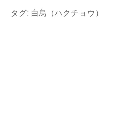
Skip
Main menu
to
タグ:
白鳥（ハクチョウ）
content