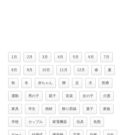
1月
2月
3月
4月
5月
6月
7月
8月
9月
10月
11月
12月
春
夏
秋
冬
赤ちゃん
脚
足
犬
医療
運動
男の子
親子
音楽
女の子
介護
家具
学生
画材
飾り罫線
菓子
家族
学校
カップル
家電機器
玩具
魚類
ゲーム
結婚式
建造物
災害
自然
少女