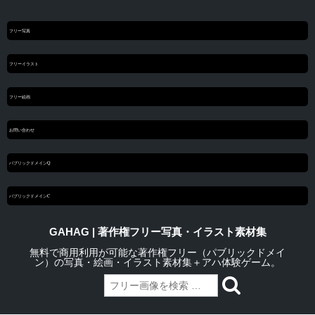
フリー写真
フリーイラスト
フリー絵画
お問い合わせ
パブリックドメインQ
パブリックドメインC
GAHAG | 著作権フリー写真・イラスト素材集
無料で商用利用が可能な著作権フリー（パブリックドメイ
ン）の写真・絵画・イラスト素材集＋アハ体験ゲーム。