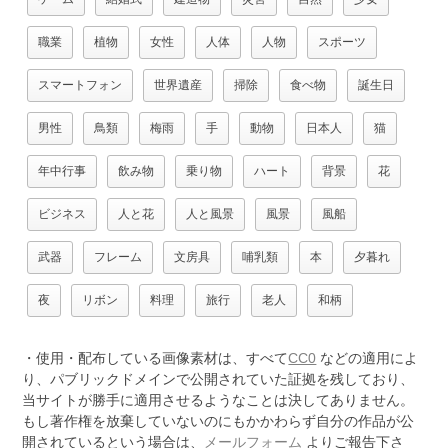
職業
植物
女性
人体
人物
スポーツ
スマートフォン
世界遺産
掃除
食べ物
誕生日
男性
鳥類
梅雨
手
動物
日本人
猫
年中行事
飲み物
乗り物
ハート
背景
花
ビジネス
人と花
人と風景
風景
風船
武器
フレーム
文房具
哺乳類
本
夕暮れ
夜
リボン
料理
旅行
老人
和柄
・使用・配布している画像素材は、すべて
CC0
などの適用によ
り、パブリックドメインで公開されていた証拠を残しており、
当サイトが勝手に適用させるようなことは決してありません。
もし著作権を放棄していないのにもかかわらず自分の作品が公
開されているという場合は、
メールフォーム
よりご報告下さ