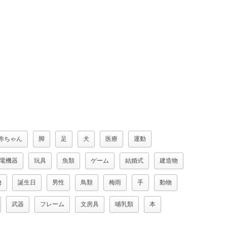
赤ちゃん
脚
足
犬
医療
運動
電機器
玩具
魚類
ゲーム
結婚式
建造物
物
誕生日
男性
鳥類
梅雨
手
動物
武器
フレーム
文房具
哺乳類
本