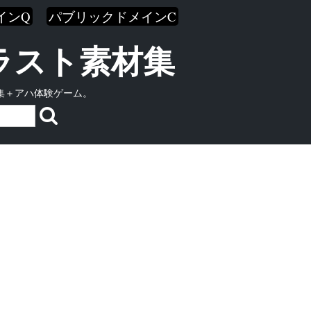
インQ
パブリックドメインC
イラスト素材集
集＋アハ体験ゲーム。