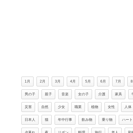
1月
2月
3月
4月
5月
6月
7月
男の子
親子
音楽
女の子
介護
家具
災害
自然
少女
職業
植物
女性
人体
日本人
猫
年中行事
飲み物
乗り物
ハート
夕暮れ
夜
リボン
料理
旅行
老人
和