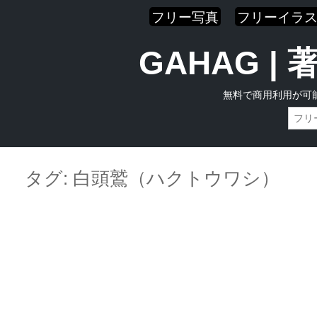
フリー写真
フリーイラ
GAHAG 
無料で商用利用が可
Skip
Main menu
to
タグ:
白頭鷲（ハクトウワシ）
content