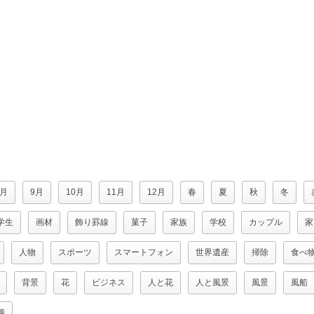
8月
9月
10月
11月
12月
春
夏
秋
冬
学生
画材
飾り罫線
菓子
家族
学校
カップル
家
人物
スポーツ
スマートフォン
世界遺産
掃除
食べ
背景
花
ビジネス
人と花
人と風景
風景
風船
柄