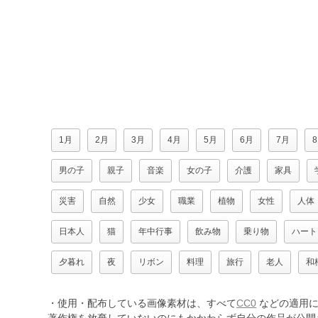
1月
2月
3月
4月
5月
6月
7月
男の子
親子
音楽
女の子
介護
家具
災害
自然
少女
職業
植物
女性
人体
日本人
猫
年中行事
飲み物
乗り物
ハート
夕暮れ
夜
リボン
料理
旅行
老人
和
・使用・配布している画像素材は、すべて
CC0
などの適用に