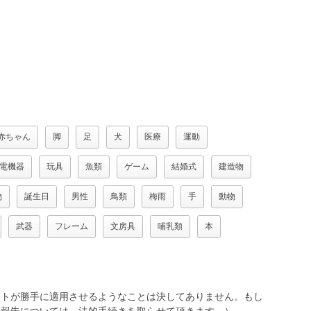
赤ちゃん
脚
足
犬
医療
運動
電機器
玩具
魚類
ゲーム
結婚式
建造物
物
誕生日
男性
鳥類
梅雨
手
動物
武器
フレーム
文房具
哺乳類
本
トが勝手に適用させるようなことは決してありません。もし