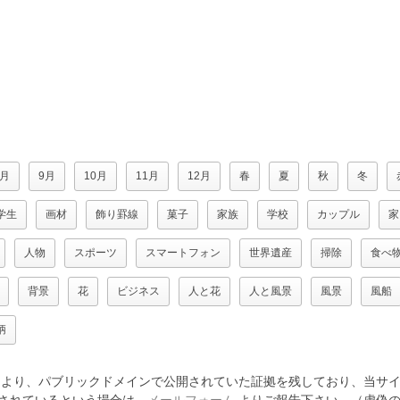
8月
9月
10月
11月
12月
春
夏
秋
冬
学生
画材
飾り罫線
菓子
家族
学校
カップル
家
人物
スポーツ
スマートフォン
世界遺産
掃除
食べ
背景
花
ビジネス
人と花
人と風景
風景
風船
柄
より、パブリックドメインで公開されていた証拠を残しており、当サイ