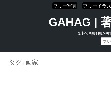
フリー写真
フリーイラ
GAHAG 
無料で商用利用が可
Skip
Main menu
to
タグ:
画家
content