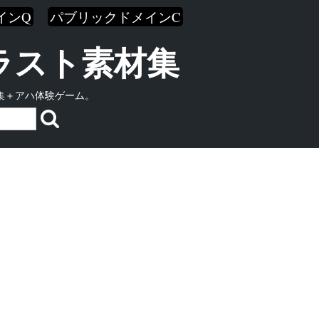
インQ
パブリックドメインC
イラスト素材集
集＋アハ体験ゲーム。