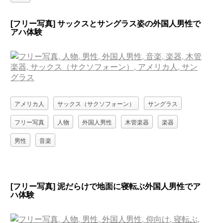
[フリー写真] サックスとサングラス姿の外国人男性で
アハ体験
アメリカ人
サックス（サクソフォーン）
サングラス
フリー写真
人物
外国人男性
木管楽器
楽器
男性
音楽
[フリー写真] 泥だらけで地面に寝転ぶ外国人男性でア
ハ体験