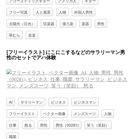
アコースティックギター
アメリカ人
ギター
フリー写真
人と風景
人物
外国人男性
太陽光（日光）
弦楽器
後ろ姿
楽器
男性
草むら
音楽
[フリーイラスト] にこにこするなどのサラリーマン男
性のセットでアハ体験
AI
サラリーマン
ビジネス
ビジネスマン
フリーイラスト
ベクター画像
メンズスーツ
人物
仕事
怒る
男性
男性（00281)
笑う（笑顔）
職業