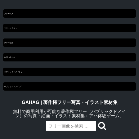
フリー写真
フリーイラスト
フリー絵画
お問い合わせ
パブリックドメインQ
パブリックドメインC
GAHAG | 著作権フリー写真・イラスト素材集
無料で商用利用が可能な著作権フリー（パブリックドメイ
ン）の写真・絵画・イラスト素材集＋アハ体験ゲーム。