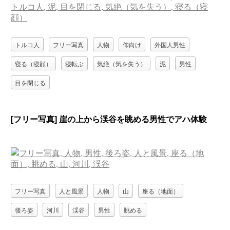
トルコ人
フリー写真
人物
仰向け
外国人男性
寝る（寝顔）
寝転ぶ
気絶（気を失う）
泥
男性
目を閉じる
[フリー写真] 崖の上から渓谷を眺める男性でアハ体験
フリー写真
人と風景
人物
山
座る（地面）
後ろ姿
河川
渓谷
男性
眺める