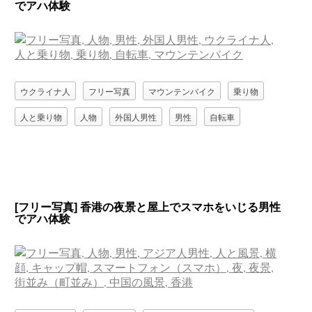
でアハ体験
ウクライナ人
フリー写真
マウンテンバイク
乗り物
人と乗り物
人物
外国人男性
男性
自転車
[フリー写真] 香港の夜景と屋上でスマホをいじる男性
でアハ体験