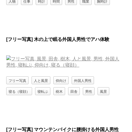
人物
仕事
時計
時間
男性
職業
腕時計
[フリー写真] 木の上で眠る外国人男性でアハ体験
フリー写真
人と風景
仰向け
外国人男性
寝る（寝顔）
寝転ぶ
樹木
田舎
男性
風景
[フリー写真] マウンテンバイクに腰掛ける外国人男性