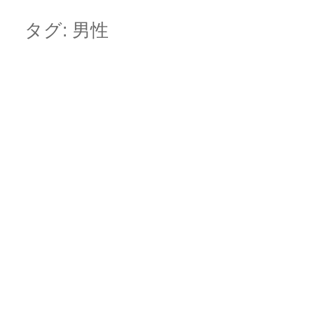
Skip
Main menu
to
タグ:
男性
content