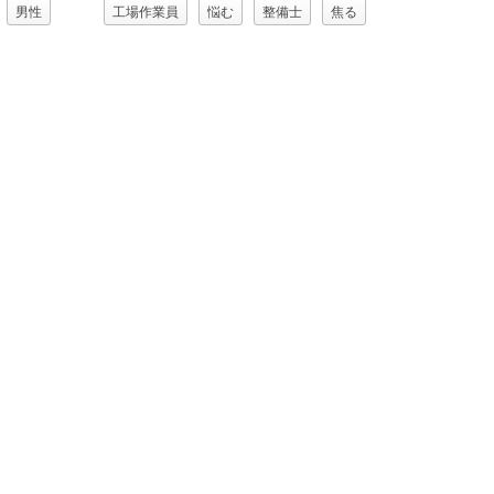
男性
工場作業員
悩む
整備士
焦る
通話
男性
男性（00077)
職業
謝る（ゴメン）
謝罪
財布