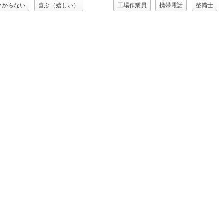
分からない
喜ぶ（嬉しい）
工場作業員
携帯電話
整備士
整備士
正解
男性
男性（00077)
納得する
職業
)
考える
職業
間違い
閃く