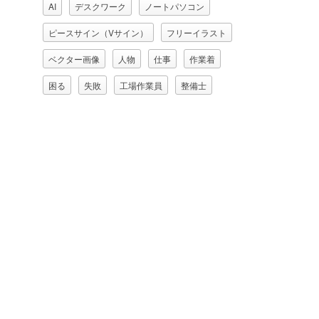
AI
デスクワーク
ノートパソコン
ピースサイン（Vサイン）
フリーイラスト
ベクター画像
人物
仕事
作業着
困る
失敗
工場作業員
整備士
欠伸（あくび）
焦る
照れる
男性
男性（00077)
職業