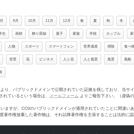
8月
9月
10月
11月
12月
春
夏
秋
冬
学生
画材
飾り罫線
菓子
家族
学校
カップル
家
人物
スポーツ
スマートフォン
世界遺産
掃除
食べ
背景
花
ビジネス
人と花
人と風景
風景
風船
柄
より、パブリックドメインで公開されていた証拠を残しており、当サイ
されているという場合は、
メールフォーム
よりご報告下さい。（虚偽の
ていますが、CC0のパブリックドメインが適用されていたことに間違い
一度著作権放棄した著作物は、それ以降著作権を主張することは法的に