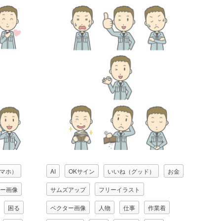
マホ）
AI
OKサイン
いいね（グッド）
お金
ー画像
サムズアップ
フリーイラスト
困る
ベクター画像
人物
仕事
作業着