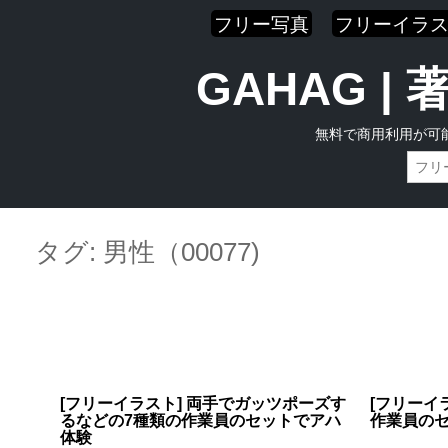
フリー写真
フリーイラ
GAHAG 
無料で商用利用が可
Skip
Main menu
to
タグ:
男性（00077)
content
[フリーイラスト] 両手でガッツポーズす
[フリーイ
るなどの7種類の作業員のセットでアハ
作業員の
体験