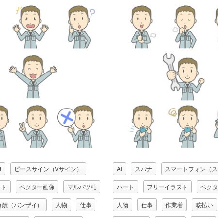
印
ピースサイン（Vサイン）
AI
スパナ
スマートフォン（ス
スト
ベクター画像
マルバツ札
ハート
フリーイラスト
ベクタ
万歳（バンザイ）
人物
仕事
人物
仕事
作業着
咳払い