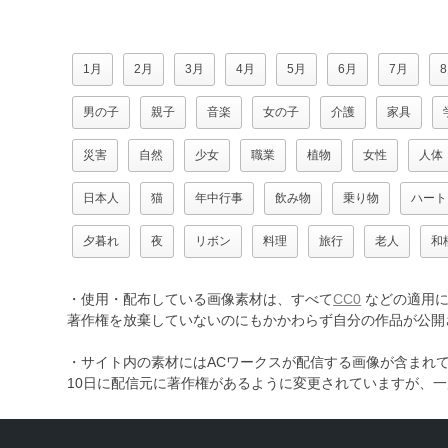
1月
2月
3月
4月
5月
6月
7月
男の子
親子
音楽
女の子
介護
家具
災害
自然
少女
職業
植物
女性
人体
日本人
猫
年中行事
飲み物
乗り物
ハート
夕暮れ
夜
リボン
料理
旅行
老人
和
・使用・配布している画像素材は、すべて
CC0
などの適用に
著作権を放棄していないのにもかかわらず自分の作品が公開
・サイト内の素材にはACワークスが配信する画像が含まれ
10日に配信元に著作権があるように変更されていますが、