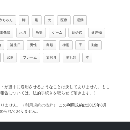
赤ちゃん
脚
足
犬
医療
運動
電機器
玩具
魚類
ゲーム
結婚式
建造物
物
誕生日
男性
鳥類
梅雨
手
動物
武器
フレーム
文房具
哺乳類
本
トが勝手に適用させるようなことは決してありません。もし
報告については、法的手続きを取らせて頂きます。）
ありません。
（利用規約の抜粋）
この利用規約は2015年8月
認められておりません。