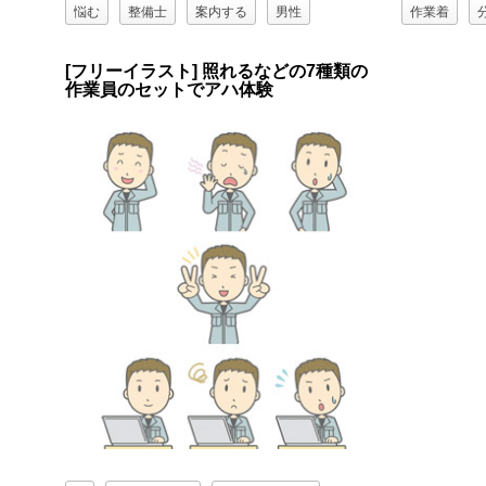
悩む
整備士
案内する
男性
作業着
男性（00077)
目を輝かせる
考える
工場作業員
[フリーイラスト] 照れるなどの7種類の
作業員のセットでアハ体験
職業
驚く
男性（00077
驚く