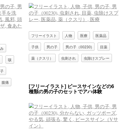
フリーイラスト
人物
医療
医薬品
子供
男の子
男の子（00230)
目薬
み
薬（クスリ）
虫刺され
虫除けスプレー
咳
子
腹痛
[フリーイラスト] ピースサインなどの6
種類の男の子のセットでアハ体験