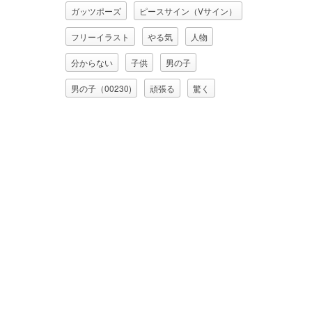
ガッツポーズ
ピースサイン（Vサイン）
フリーイラスト
やる気
人物
分からない
子供
男の子
男の子（00230)
頑張る
驚く