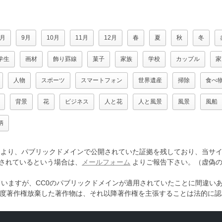
8月
9月
10月
11月
12月
春
夏
秋
冬
学生
画材
飾り罫線
菓子
家族
学校
カップル
家
人物
スポーツ
スマートフォン
世界遺産
掃除
食べ
背景
花
ビジネス
人と花
人と風景
風景
風船
柄
より、パブリックドメインで公開されていた証拠を残しており、当サイ
されているという場合は、
メールフォーム
よりご報告下さい。（虚偽の
ていますが、CC0のパブリックドメインが適用されていたことに間違い
一度著作権放棄した著作物は、それ以降著作権を主張することは法的に