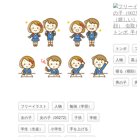
トンボ
人物
喜
寝る（寝顔
男の子
虫取り網（
フリーイラスト
人物
勉強（学習）
女の子
女の子（00272)
子供
学校
学生（生徒）
小学生
手を上げる