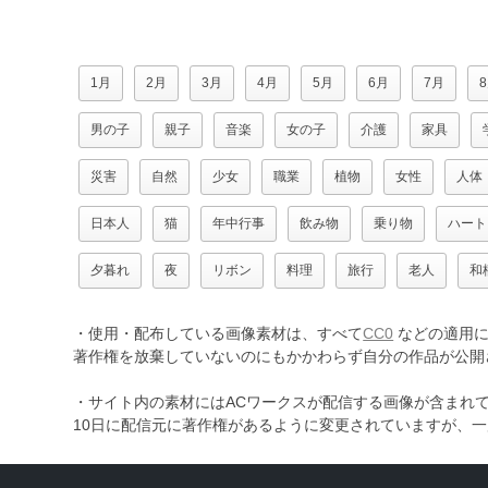
1月
2月
3月
4月
5月
6月
7月
男の子
親子
音楽
女の子
介護
家具
災害
自然
少女
職業
植物
女性
人体
日本人
猫
年中行事
飲み物
乗り物
ハート
夕暮れ
夜
リボン
料理
旅行
老人
和
・使用・配布している画像素材は、すべて
CC0
などの適用に
著作権を放棄していないのにもかかわらず自分の作品が公開
・サイト内の素材にはACワークスが配信する画像が含まれ
10日に配信元に著作権があるように変更されていますが、