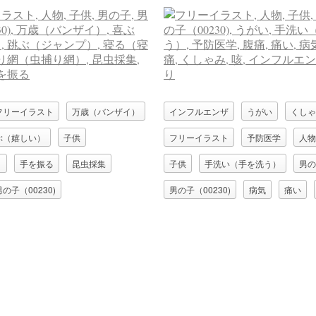
フリーイラスト
万歳（バンザイ）
インフルエンザ
うがい
くしゃ
ぶ（嬉しい）
子供
フリーイラスト
予防医学
人物
）
手を振る
昆虫採集
子供
手洗い（手を洗う）
男の
男の子（00230)
男の子（00230)
病気
痛い
虫捕り網）
跳ぶ（ジャンプ）
頭痛
風邪
食あたり