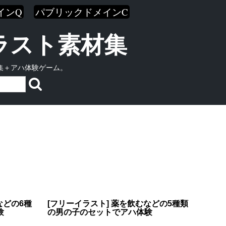
インQ
パブリックドメインC
イラスト素材集
集＋アハ体験ゲーム。
などの6種
[フリーイラスト] 薬を飲むなどの5種類
験
の男の子のセットでアハ体験